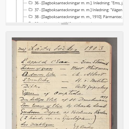
36 - [Dagboksanteckningar m. m.]. Inledning: "Ems, juli 1908 - ".
37 - [Dagboksanteckningar m. m.] Inledning: "Vägen från Geneve till Nizza... " [1909].
38 - [Dagboksanteckningar m. m., 1910]. Pärmanteckning: "Här som i de tidigare har jag under dessa resetider mäst skrifvit upp endast de böcker, jag lånat och läst, icke alla mina egna, som jag småningom fått och läst".
39a - Almanacka 1918, med anteckningar.
39b - Almanacka 1916, med anteckningar.
40 - [Resa i Frankrike].
41 - [Från London till Paris].
42 - [Resa i Italien, 1].
43 - [Resa i Italien, 2].
44 - [Resa i Italien, 3].
45 - [Resa i Italien, 4].
46 - [Resa i Schweiz].
47 - [Resa i Tyskland].
48 - [Om Carlyle].
49 - Madame du Deffand och Duchesse de Choiseul [m. m.].
50 - K. A. Ehrensvärd.
51 - Lasalle. Byron [m. fl.].
52 - Lermontoff [m. fl.].
53 - G. E. Lessing.