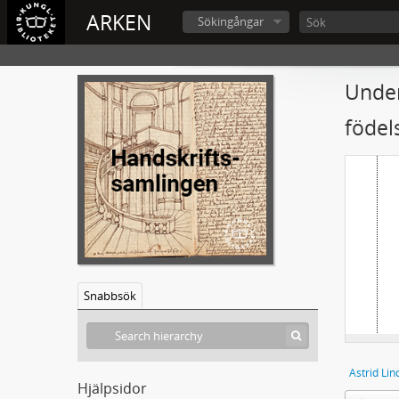
ARKEN
Sökingångar
Under
födel
Snabbsök
Astrid Lin
Hjälpsidor