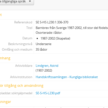
2 - Brev från Astrid Lindgren
 tillgängliga språk
3 - Brev mellan andra
4 - Manuskript
et
5 - Stenogram
Referenskod
SE S-HS L230:1:336-370
6 - Korrektur (delvis storstilskopior)
Titel
Barnbrev från Sverige 1987-2002, till stor del födel
7 - Översättningar av Astrid Lindgrens verk
Osorterade i lådor.
8 - Biographica
Datum
1987-2002 (Skapelse)
9 - Teaterprogram. Konsertprogram. Utställningsprogram
Beskrivningsnivå
Underserie
10 - Otryckta uppsatser om A. Lindgren (universitets- och högskoleuppsa
Omfång och medium
35 lådor
11 - Mottagna manuskript (av andra skribenter)
nhang
12 - Musikalier
13 - Ljud- och videoinspelningar
Arkivbildare
Lindgren, Astrid
14 - Fotografier
(1907-2002)
15 - Bildkonst: teckningar, tryck m.m.
Arkivinstitution
Handskriftssamlingen - Kungliga biblioteket
16 - Affischer
 för tillgång och användning
17 - Pressklipp
pladdat sökhjälpmedel
SE-S-HS-L230.pdf
18 - Tryck
19 - Varia
ningar
20 - Föremål