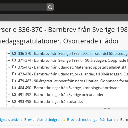
293 - Cirkulär från barnboksorganisationer
294 - Cirkulär från barn- och familjeorganisationer
295 - Cirkulär från fredsorganisationer
296 - Cirkulär från politiska partier, politiska organisationer
serie 336-370 - Barnbrev från Sverige 1987-
297 - Cirkulär från diverse organisationer och institutioner
sedagsgratulationer. Osorterade i lådor.
Brev och teckningar från barn
298-335 - Barnbrev från Sverige, kronologiskt sorterade i kapslar
336-370 - Barnbrev från Sverige 1987-2002, till stor del födelsedag
371-374 - Barnbrev från Sverige 1997 till 90-årsdagen. Oöppnade 
375-472 - Barnbrev från utlandet. Materialet uppställt alfabetiskt
473-478 - Barnbrev från utlandet, olika länder, till 90-årsdagen. Os
479-483 - 90-årsgratulationer från barn i Litauen. Oöppnade försä
484-490 - Barnteckningar från Sverige, kronologiskt ordnade
491-492 - Barnteckningar från Sverige och utlandet
493-498 - Barnteckningar från utlandet
499 - Barnteckningar från utlandet - Finland, Italien, Nederländer
500-501 - Barnteckningar från olika länder, men främst från Sveri
dgrens arkiv
Brev till Astrid Lindgren
Brev och teckningar från barn
502 - Barnteckningar i stort format, från olika länder