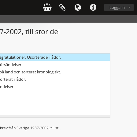
Logga in
2002, till stor del
sgratulationer. Osorterade i lådor.
försändelser.
 på land och sorterat kronologiskt.
orterat i lådor.
ndelser.
na
ge. Osorterade.
Barnbrev från Sverige 1987-2002, till stor del födelsedagsgratulationer. Osorterade i lådor.