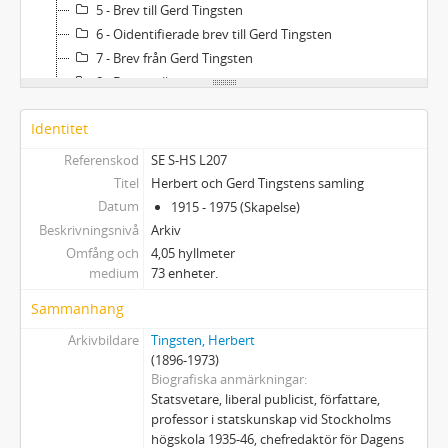
5 - Brev till Gerd Tingsten
6 - Oidentifierade brev till Gerd Tingsten
7 - Brev från Gerd Tingsten
8 - Brev mellan övriga
9 - Biographica
Identitet
10 - Anteckningar
11 - Manuskript och korrektur
Referenskod
SE S-HS L207
12 - Diverse
Titel
Herbert och Gerd Tingstens samling
13 - PM
Datum
1915 - 1975 (Skapelse)
14 - Dossiéer
Beskrivningsnivå
Arkiv
15 - Teckningar
Omfång och
4,05 hyllmeter
medium
73 enheter.
16 - Fotografier
17:1-8 - Pressklipp
Sammanhang
18:1-3 - Tryck
Arkivbildare
Tingsten, Herbert
19 - Pressklipp
(1896-1973)
Biografiska anmärkningar
Statsvetare, liberal publicist, författare,
professor i statskunskap vid Stockholms
högskola 1935-46, chefredaktör för Dagens