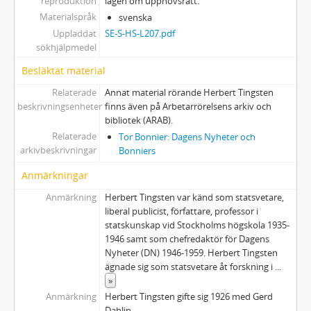
reproduktion
lagen om upphovsrätt.
Materialspråk
svenska
Uppladdat
SE-S-HS-L207.pdf
sökhjälpmedel
Besläktat material
Relaterade
Annat material rörande Herbert Tingsten
beskrivningsenheter
finns även på Arbetarrörelsens arkiv och
bibliotek (ARAB).
Relaterade
Tor Bonnier: Dagens Nyheter och
arkivbeskrivningar
Bonniers
Anmärkningar
Anmärkning
Herbert Tingsten var känd som statsvetare,
liberal publicist, författare, professor i
statskunskap vid Stockholms högskola 1935-
1946 samt som chefredaktör för Dagens
Nyheter (DN) 1946-1959. Herbert Tingsten
ägnade sig som statsvetare åt forskning i
...
»
Anmärkning
Herbert Tingsten gifte sig 1926 med Gerd
Dahlin.