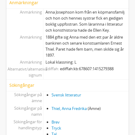
Anmärkningar
Anmärkning
Anna Josephson kom från en köpmansfamilj
och hon och hennes systrar fick en gedigen
boklig uppfostran. Som lärarinna i litteratur
och konsthistoria hade de Ellen Key.
Anmärkning
1884 gifte sig Anna med den ett par år äldre
bankiren och senare konstsamlaren Ernest
Thiel. Paret hade fem barn, men skilde sig år
1897.
Anmärkning
Lokal klassning: L
Ediffah
ediffah:kb:678607:1415279388
Alternativt/alternativa
signum
Sökingångar
Sökingångar på
Svensk litteratur
ämne
Sökingångar på
Thiel, Anna Fredrika
(Ämne)
namn
Sökingångar för
Brev
handlingstyp
Tryck
Tal