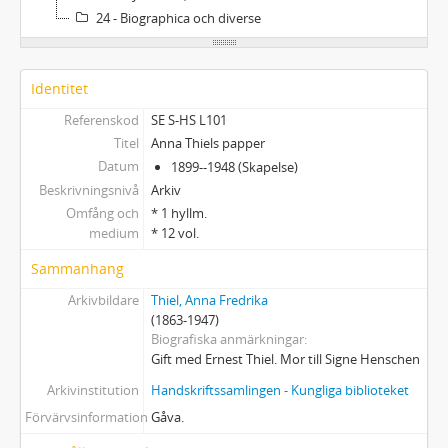
24 - Biographica och diverse
Identitet
Referenskod
SE S-HS L101
Titel
Anna Thiels papper
Datum
1899--1948 (Skapelse)
Beskrivningsnivå
Arkiv
Omfång och
* 1 hyllm.
medium
* 12 vol.
Sammanhang
Arkivbildare
Thiel, Anna Fredrika
(1863-1947)
Biografiska anmärkningar
Gift med Ernest Thiel. Mor till Signe Henschen
Arkivinstitution
Handskriftssamlingen - Kungliga biblioteket
Förvärvsinformation
Gåva.