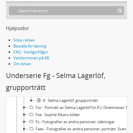
329 - MANUSKRIPT: Nils Holgerssons underbara resa
330 - MANUSKRIPT: Från park och veranda (Poesialbum med 13 dikter)
330a - MANUSKRIPT: Poesie. (Gästbok/poesialbum som innehåller Gammal visa av Selma Lagerlöf)
331 - MANUSKRIPT, DRAMATISERINGAR, ÖVERSÄTTNINGAR
Hjälpsidor
332 - KORREKTUR
333 - TRYCK
Söka i Arken
334 - PRESSKLIPP
Beställa för läsning
335 - DIVERSE HANDLINGAR
FAQ - Vanliga frågor
336 - FOTOGRAFIER
Världsminnen på KB
Om Arken
Fe - Selma Lagerlöf, porträtt
Fg - Selma Lagerlöf, grupporträtt
Underserie Fg - Selma Lagerlöf,
1 - Selma Lagerlöf, grupporträtt
grupporträtt
2 - Selma Lagerlöf, grupporträtt
3 - Selma Lagerlöf, grupporträtt
4 - Selma Lagerlöf, grupporträtt
For - Porträtt av Selma Lagerlöf (m.fl.). Orientresan 1899-1900
Fse - Sophie Elkans bilder
Fs - Fotografier av andra personer, släktingar
Faes - Fotografier av andra personer, porträtt. Svenska