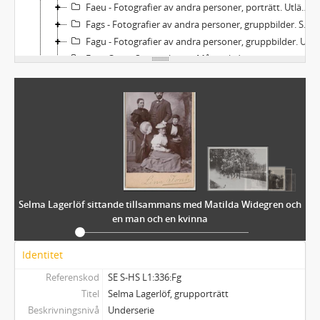
Faeu - Fotografier av andra personer, porträtt. Utländska
Fags - Fotografier av andra personer, gruppbilder. Svenska
Fagu - Fotografier av andra personer, gruppbilder. Utländska
Fos - Orter: Sverige (utom Mårbacka)
Fom - Orter: Sverige - Mårbacka
Fou - Orter: Utlandet
Fbl - Fotografier: Blandat, svenska respektive utländska
Ft - Fotografier från teaterföreställningar. Svenska respektive utländska
Fu - Fotografier från utställningar. Svenska respektive utländska
Alb - Album, svenska respektive utländska
337 - BILDER
338 - NILS AFZELIUS LAGERLÖFMATERIAL
Selma Lagerlöf sittande tillsammans med Matilda Widegren och
339 - VALBORG OLANDERS LAGERLÖFMATERIAL
en man och en kvinna
340 - SELMA LAGERLÖF-SÄLLSKAPET
341 - SOPHIE ELKANS ANTECKNINGAR
Identitet
Referenskod
SE S-HS L1:336:Fg
Titel
Selma Lagerlöf, grupporträtt
Beskrivningsnivå
Underserie