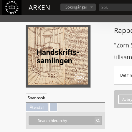
ARKEN
Sökingångar
Rappo
"Zorn 
tillsa
Det fi
Snabbsök
Avbr