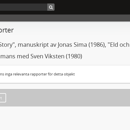
rter
Story", manuskript av Jonas Sima (1986), "Eld oc
mmans med Sven Viksten (1980)
nns inga relevanta rapporter för detta objekt
yt