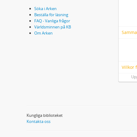
Söka i Arken
Beställa för läsning
FAQ - Vanliga frågor
Världsminnen på KB
Samma
Om Arken
Villkor
Up
Kungliga biblioteket
Kontakta oss