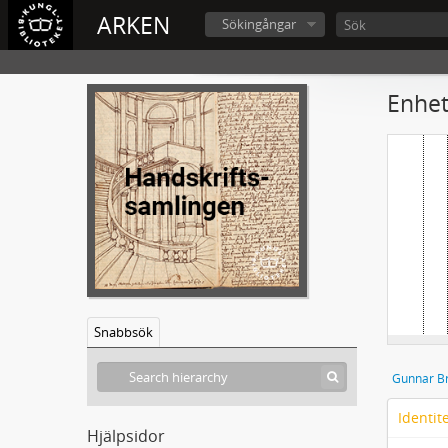
ARKEN
Sökingångar
Enhet
Snabbsök
Gunnar Br
Identit
Hjälpsidor