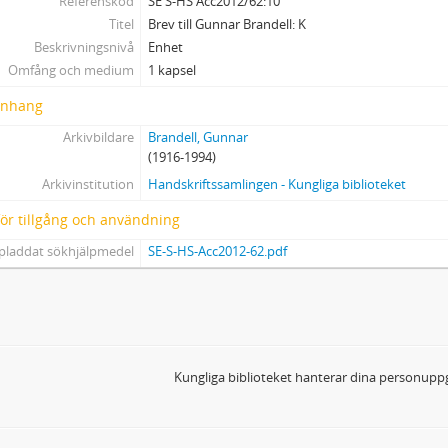
Referenskod
SE S-HS Acc2012/62:10
23 - Korrespondens
Titel
Brev till Gunnar Brandell: K
24 - Brev - Litteraturhistoriska institutionen
Beskrivningsnivå
Enhet
25 - Brev från Gunnar Brandell
Omfång och medium
1 kapsel
26 - Utlåtanden
nhang
27 - Handlingar rörande tillsättande av tjänster
28 - Handlingar rörande undervisning - drama, teater, film
Arkivbildare
Brandell, Gunnar
29 - Handlingar rörande Strindbergssällskapet
(1916-1994)
Arkivinstitution
Handskriftssamlingen - Kungliga biblioteket
 för tillgång och användning
pladdat sökhjälpmedel
SE-S-HS-Acc2012-62.pdf
Kungliga biblioteket hanterar dina personuppg