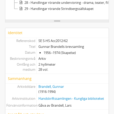
28 - Handlingar rörande undervisning - drama, teater, film
29 - Handlingar rörande Strindbergssällskapet
Identitet
Referenskod
SE S-HS Acc2012/62
Titel
Gunnar Brandells brevsamling
Datum
1956--1974 (Skapelse)
Beskrivningsnivå
Arkiv
Omfång och
2 hyllmeter
medium
28 vol.
Sammanhang
Arkivbildare
Brandell, Gunnar
(1916-1994)
Arkivinstitution
Handskriftssamlingen - Kungliga biblioteket
Förvärvsinformation
Gåva av Brandell, Lars