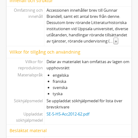
Innehåll och struktur
Omfattning och
Accessionen innehåller brev till Gunnar
innehåll
Brandell, samt ett antal brev från denne.
Dessutom brev rörande Litteraturhistoriska
institutionen vid Uppsala universitet, diverse
utlåtanden, handlingar rörande tillsättandet
av tjänster, rörande undervisning (
...
»
Villkor för tillgång och användning
Villkor för
Delar av materialet kan omfattas av lagen om
reproduktion
upphovsrätt
Materialspråk
engelska
franska
svenska
tyska
Sökhjälpsmedel
Se uppladdat sökhjälpmedel för lista över
brevskrivare
Uppladdat
SE-S-HS-Acc2012-62.pdf
sökhjälpmedel
Besläktat material