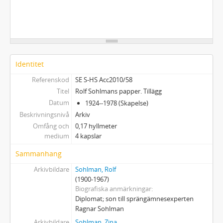
Identitet
Referenskod
SE S-HS Acc2010/58
Titel
Rolf Sohlmans papper. Tillägg
Datum
1924--1978 (Skapelse)
Beskrivningsnivå
Arkiv
Omfång och
0,17 hyllmeter
medium
4 kapslar
Sammanhang
Arkivbildare
Sohlman, Rolf
(1900-1967)
Biografiska anmärkningar
Diplomat; son till sprängämnesexperten
Ragnar Sohlman
Arkivbildare
Sohlman, Zina