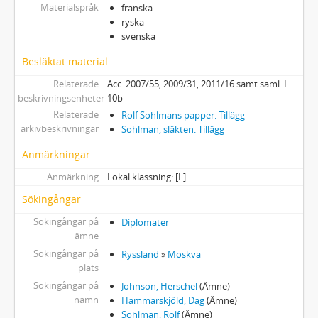
Materialspråk
franska
ryska
svenska
Besläktat material
Relaterade
Acc. 2007/55, 2009/31, 2011/16 samt saml. L
beskrivningsenheter
10b
Relaterade
Rolf Sohlmans papper. Tillägg
arkivbeskrivningar
Sohlman, släkten. Tillägg
Anmärkningar
Anmärkning
Lokal klassning: [L]
Sökingångar
Sökingångar på
Diplomater
ämne
Sökingångar på
Ryssland
»
Moskva
plats
Sökingångar på
Johnson, Herschel
(Ämne)
namn
Hammarskjöld, Dag
(Ämne)
Sohlman, Rolf
(Ämne)