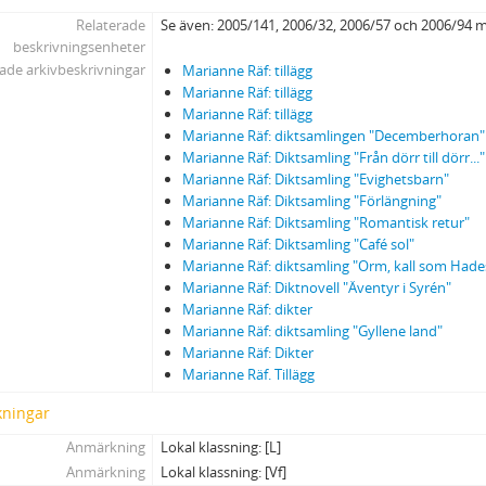
Relaterade
Se även: 2005/141, 2006/32, 2006/57 och 2006/94 m
beskrivningsenheter
ade arkivbeskrivningar
Marianne Räf: tillägg
Marianne Räf: tillägg
Marianne Räf: tillägg
Marianne Räf: diktsamlingen "Decemberhoran"
Marianne Räf: Diktsamling "Från dörr till dörr..."
Marianne Räf: Diktsamling "Evighetsbarn"
Marianne Räf: Diktsamling "Förlängning"
Marianne Räf: Diktsamling "Romantisk retur"
Marianne Räf: Diktsamling "Café sol"
Marianne Räf: diktsamling "Orm, kall som Hade
Marianne Räf: Diktnovell "Äventyr i Syrén"
Marianne Räf: dikter
Marianne Räf: diktsamling "Gyllene land"
Marianne Räf: Dikter
Marianne Räf. Tillägg
ningar
Anmärkning
Lokal klassning: [L]
Anmärkning
Lokal klassning: [Vf]