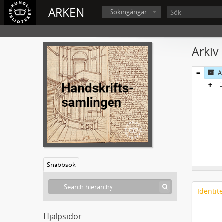
ARKEN
Sökingångar
Arkiv
A
Snabbsök
Identit
Hjälpsidor