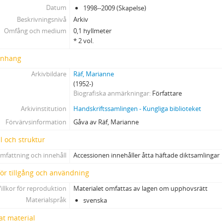
Datum
1998--2009 (Skapelse)
Beskrivningsnivå
Arkiv
Omfång och medium
0,1 hyllmeter
* 2 vol.
nhang
Arkivbildare
Räf, Marianne
(1952-)
Biografiska anmärkningar
Författare
Arkivinstitution
Handskriftssamlingen - Kungliga biblioteket
Förvärvsinformation
Gåva av Räf, Marianne
l och struktur
mfattning och innehåll
Accessionen innehåller åtta häftade diktsamlingar
 för tillgång och användning
illkor för reproduktion
Materialet omfattas av lagen om upphovsrätt
Materialspråk
svenska
at material