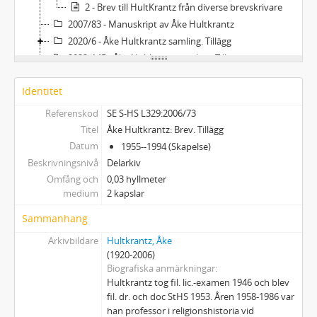
2 - Brev till HultKrantz från diverse brevskrivare
2007/83 - Manuskript av Åke Hultkrantz
2020/6 - Åke Hultkrantz samling. Tillägg
2022/145 - Åke Hultkrantz samling: Tillägg
Identitet
Referenskod
SE S-HS L329:2006/73
Titel
Åke Hultkrantz: Brev. Tillägg
Datum
1955--1994 (Skapelse)
Beskrivningsnivå
Delarkiv
Omfång och
0,03 hyllmeter
medium
2 kapslar
Sammanhang
Arkivbildare
Hultkrantz, Åke
(1920-2006)
Biografiska anmärkningar
Hultkrantz tog fil. lic.-examen 1946 och blev
fil. dr. och doc StHS 1953. Åren 1958-1986 var
han professor i religionshistoria vid