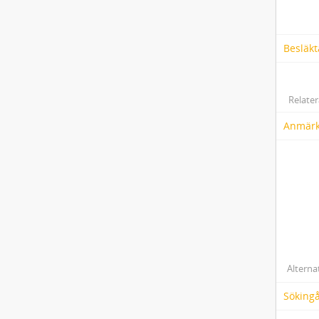
Besläkt
Relater
Anmärk
Alterna
Söking