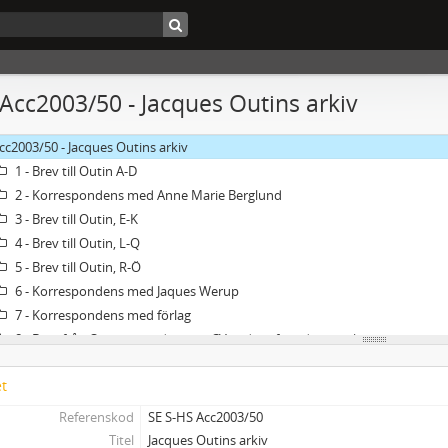
 Acc2003/50 - Jacques Outins arkiv
cc2003/50 - Jacques Outins arkiv
1 - Brev till Outin A-D
2 - Korrespondens med Anne Marie Berglund
3 - Brev till Outin, E-K
4 - Brev till Outin, L-Q
5 - Brev till Outin, R-Ö
6 - Korrespondens med Jaques Werup
7 - Korrespondens med förlag
8 - Brev från Outin, inbjudningar, CV, oidentifierade brevskrivare
9 - Klipp, tryck, texter
et
10 - Klipp, tryck, texter
11 - Klipp, tryck, texter
Referenskod
SE S-HS Acc2003/50
12 - Klipp, tryck, texter
Titel
Jacques Outins arkiv