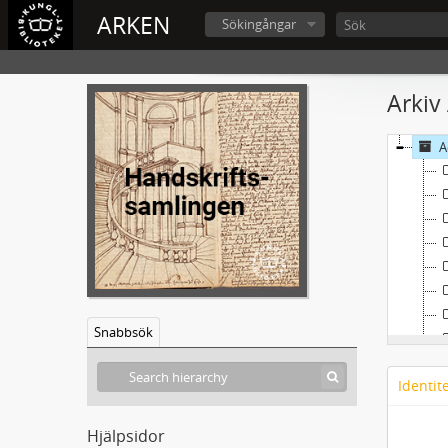
ARKEN
Sökingångar
Arkiv
A
Snabbsök
Identit
Hjälpsidor