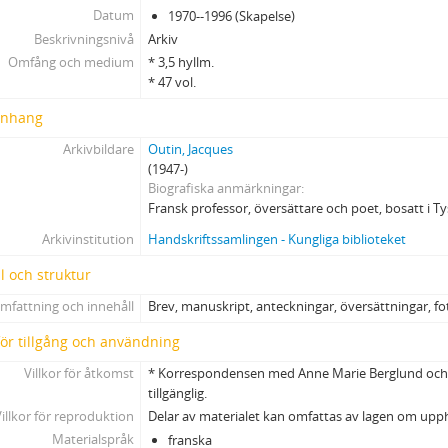
13 - Klipp, tryck, texter
Datum
1970--1996 (Skapelse)
14 - Klipp, tryck, texter
Beskrivningsnivå
Arkiv
15 - Klipp, tryck, texter
Omfång och medium
* 3,5 hyllm.
* 47 vol.
16 - Texter
17 - Lars Gustavsson
nhang
18 - L'Étrange animal du Nord
Arkivbildare
Outin, Jacques
19 - L'Étrange animal du Nord
(1947-)
20 - Gunnar Harding
Biografiska anmärkningar
21 - Erland Josephson, Franz Kafka, Heinreich von Kleist, Eva Ström
Fransk professor, översättare och poet, bosatt i T
22 - Svenstedt, Frostenson, Tidholm, Nordqvist
Arkivinstitution
Handskriftssamlingen - Kungliga biblioteket
23 - Jan Erik Vold
l och struktur
24 - Tomas Tranströmer: Oeuvre complètes I
25 - Tomas Tranströmer: Oeuvre complètes II och III
mfattning och innehåll
Brev, manuskript, anteckningar, översättningar, fot
26 - Tomas Tranströmer
 för tillgång och användning
27 - Tomas Tranströmer
28 - Jacques Werup: Pornografens död.
Villkor för åtkomst
* Korrespondensen med Anne Marie Berglund och
tillgänglig.
29 - Jacques Werup: Pornografens död.
illkor för reproduktion
Delar av materialet kan omfattas av lagen om upp
30 - Jacques Werup
Materialspråk
franska
31 - Jacques Werup