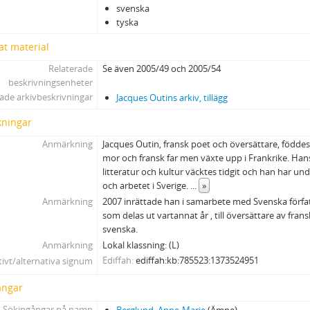
svenska
32 - Poesi Allemande I
tyska
33 - Poesie Allemande II och III
at material
34 - Poesie Allemande IV och V
35 - Poesie Suèdoise
Relaterade
Se även 2005/49 och 2005/54
36 - Poesie Suèdoise
beskrivningsenheter
37 - George Schalla: Kalejdoskop; konstprojekt
ade arkivbeskrivningar
Jacques Outins arkiv, tillägg
38 - George Schalla
ningar
39 - Une nuit chez les trolles
Anmärkning
Jacques Outin, fransk poet och översättare, föddes
40 - Ernst Brunner: Edith
mor och fransk far men växte upp i Frankrike. Hans
41 - Ernst Brunner: Edith
litteratur och kultur väcktes tidgit och han har un
42 - Ernst Brunner: Edith
och arbetet i Sverige.
...
»
43 - Översättningsprojekt
Anmärkning
2007 inrättade han i samarbete med Svenska förfat
44 - Diverse projekt 1970-talet
som delas ut vartannat år , till översättare av fransk
45 - Fotografier
svenska.
Anmärkning
Lokal klassning: (L)
46 - Fotografier konstprojekt George Schalla
Ediffah
ediffah:kb:785523:1373524951
tivt/alternativa signum
47 - Diverse handlingar
ångar
Sökingångar på namn