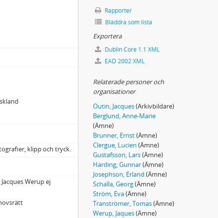
Rapporter
Bläddra som lista
Exportera
Dublin Core 1.1 XML
EAD 2002 XML
Relaterade personer och
organisationer
yskland
Outin, Jacques
(Arkivbildare)
Berglund, Anne-Marie
(Ämne)
Brunner, Ernst
(Ämne)
Clergue, Lucien
(Ämne)
ografier, klipp och tryck.
Gustafsson, Lars
(Ämne)
Harding, Gunnar
(Ämne)
Josephson, Erland
(Ämne)
 Jacques Werup ej
Schalla, Georg
(Ämne)
Ström, Eva
(Ämne)
hovsrätt
Tranströmer, Tomas
(Ämne)
Werup, Jaques
(Ämne)