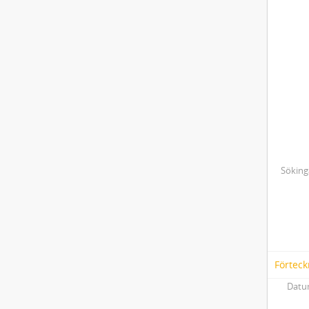
Söking
Förteck
Datum