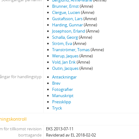
Berglund, Anne-Marie
(Ämne)
Brunner, Ernst
(Ämne)
Clergue, Lucien
(Ämne)
Gustafsson, Lars
(Ämne)
Harding, Gunnar
(Ämne)
Josephson, Erland
(Ämne)
Schalla, Georg
(Ämne)
Ström, Eva
(Ämne)
Tranströmer, Tomas
(Ämne)
Werup, Jaques
(Ämne)
Vold, Jan Erik
(Ämne)
Outin, Jacques
(Ämne)
ångar för handlingstyp
Anteckningar
Brev
Fotografier
Manuskript
Pressklipp
Tryck
ningskontroll
 för tillkomst revision
EKS 2013-07-11
borttagande
Reviderad av EL 2018-02-02