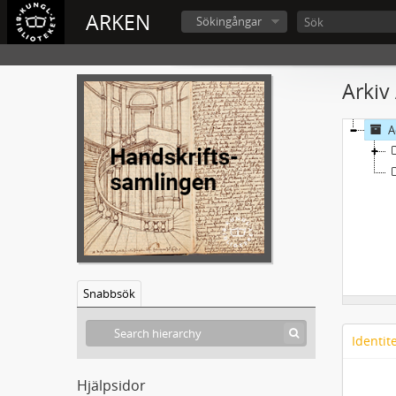
ARKEN
Sökingångar
Arkiv
A
Snabbsök
Identit
Hjälpsidor