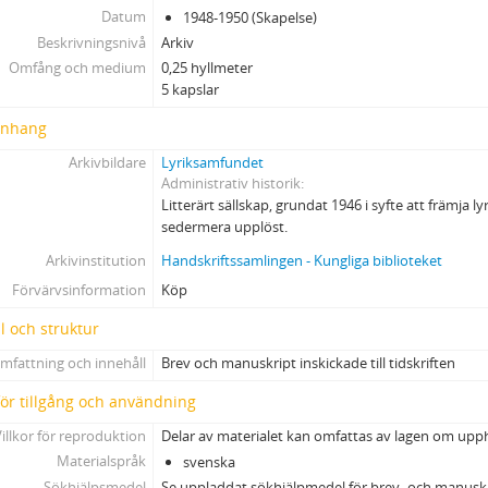
Datum
1948-1950 (Skapelse)
Beskrivningsnivå
Arkiv
Omfång och medium
0,25 hyllmeter
5 kapslar
nhang
Arkivbildare
Lyriksamfundet
Administrativ historik
Litterärt sällskap, grundat 1946 i syfte att främja lyr
sedermera upplöst.
Arkivinstitution
Handskriftssamlingen - Kungliga biblioteket
Förvärvsinformation
Köp
l och struktur
mfattning och innehåll
Brev och manuskript inskickade till tidskriften
 för tillgång och användning
illkor för reproduktion
Delar av materialet kan omfattas av lagen om upp
Materialspråk
svenska
Sökhjälpsmedel
Se uppladdat sökhjälpmedel för brev- och manusk