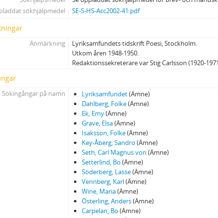
pladdat sökhjälpmedel
SE-S-HS-Acc2002-41.pdf
ningar
Anmärkning
Lyriksamfundets tidskrift Poesi, Stockholm.
Utkom åren 1948-1950.
Redaktionssekreterare var Stig Carlsson (1920-197
ångar
Sökingångar på namn
Lyriksamfundet
(Ämne)
Dahlberg, Folke
(Ämne)
Ek, Emy
(Ämne)
Grave, Elsa
(Ämne)
Isaksson, Folke
(Ämne)
Key-Åberg, Sandro
(Ämne)
Seth, Carl Magnus von
(Ämne)
Setterlind, Bo
(Ämne)
Söderberg, Lasse
(Ämne)
Vennberg, Karl
(Ämne)
Wine, Maria
(Ämne)
Österling, Anders
(Ämne)
Carpelan, Bo
(Ämne)