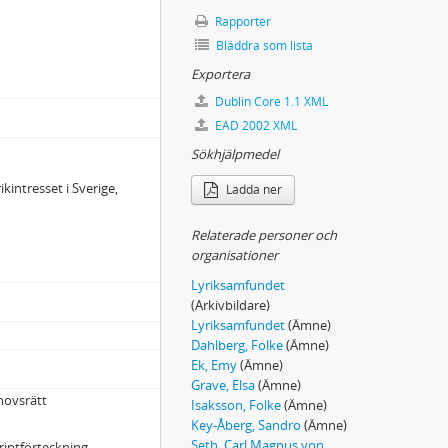
Rapporter
Bläddra som lista
Exportera
Dublin Core 1.1 XML
EAD 2002 XML
Sökhjälpmedel
ikintresset i Sverige,
Ladda ner
Relaterade personer och
organisationer
Lyriksamfundet
(Arkivbildare)
Lyriksamfundet
(Ämne)
Dahlberg, Folke
(Ämne)
Ek, Emy
(Ämne)
Grave, Elsa
(Ämne)
hovsrätt
Isaksson, Folke
(Ämne)
Key-Åberg, Sandro
(Ämne)
Seth, Carl Magnus von
riptförteckning