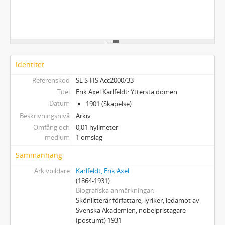
Identitet
Referenskod
SE S-HS Acc2000/33
Titel
Erik Axel Karlfeldt: Yttersta domen
Datum
1901 (Skapelse)
Beskrivningsnivå
Arkiv
Omfång och
0,01 hyllmeter
medium
1 omslag
Sammanhang
Arkivbildare
Karlfeldt, Erik Axel
(1864-1931)
Biografiska anmärkningar
Skönlitterär författare, lyriker, ledamot av
Svenska Akademien, nobelpristagare
(postumt) 1931