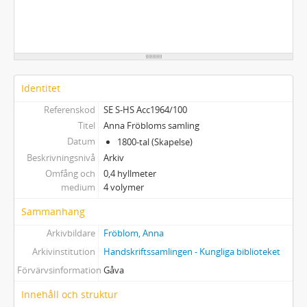
Identitet
Referenskod
SE S-HS Acc1964/100
Titel
Anna Fröbloms samling
Datum
1800-tal (Skapelse)
Beskrivningsnivå
Arkiv
Omfång och
0,4 hyllmeter
medium
4 volymer
Sammanhang
Arkivbildare
Fröblom, Anna
Arkivinstitution
Handskriftssamlingen - Kungliga biblioteket
Förvärvsinformation
Gåva
Innehåll och struktur