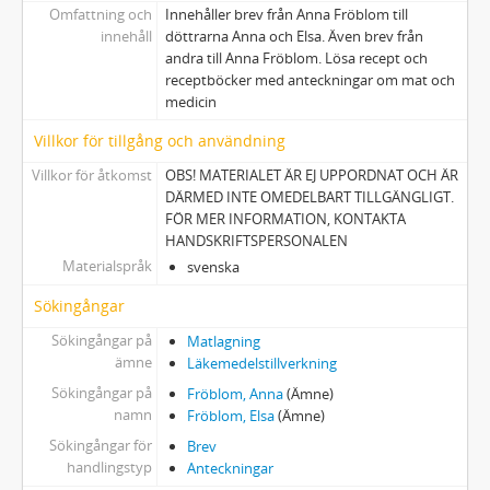
Omfattning och
Innehåller brev från Anna Fröblom till
innehåll
döttrarna Anna och Elsa. Även brev från
andra till Anna Fröblom. Lösa recept och
receptböcker med anteckningar om mat och
medicin
Villkor för tillgång och användning
Villkor för åtkomst
OBS! MATERIALET ÄR EJ UPPORDNAT OCH ÄR
DÄRMED INTE OMEDELBART TILLGÄNGLIGT.
FÖR MER INFORMATION, KONTAKTA
HANDSKRIFTSPERSONALEN
Materialspråk
svenska
Sökingångar
Sökingångar på
Matlagning
ämne
Läkemedelstillverkning
Sökingångar på
Fröblom, Anna
(Ämne)
namn
Fröblom, Elsa
(Ämne)
Sökingångar för
Brev
handlingstyp
Anteckningar