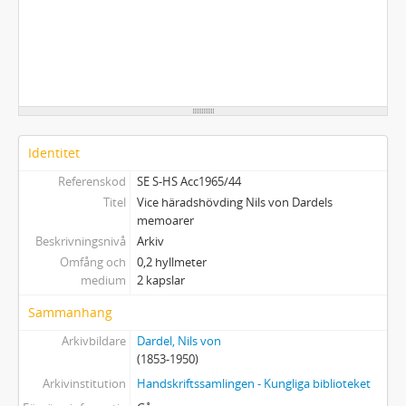
Identitet
Referenskod
SE S-HS Acc1965/44
Titel
Vice häradshövding Nils von Dardels
memoarer
Beskrivningsnivå
Arkiv
Omfång och
0,2 hyllmeter
medium
2 kapslar
Sammanhang
Arkivbildare
Dardel, Nils von
(1853-1950)
Arkivinstitution
Handskriftssamlingen - Kungliga biblioteket