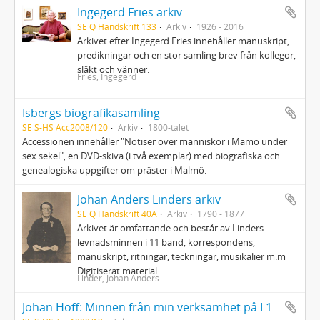
Ingegerd Fries arkiv
SE Q Handskrift 133
Arkiv
1926 - 2016
Arkivet efter Ingegerd Fries innehåller manuskript,
predikningar och en stor samling brev från kollegor,
släkt och vänner.
Fries, Ingegerd
Isbergs biografikasamling
SE S-HS Acc2008/120
Arkiv
1800-talet
Accessionen innehåller "Notiser över människor i Mamö under
sex sekel", en DVD-skiva (i två exemplar) med biografiska och
genealogiska uppgifter om präster i Malmö.
Johan Anders Linders arkiv
SE Q Handskrift 40A
Arkiv
1790 - 1877
Arkivet är omfattande och består av Linders
levnadsminnen i 11 band, korrespondens,
manuskript, ritningar, teckningar, musikalier m.m
Digitiserat material
Linder, Johan Anders
Johan Hoff: Minnen från min verksamhet på I 1