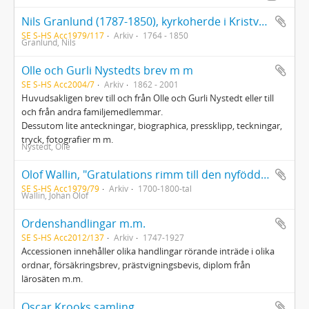
Nils Granlund (1787-1850), kyrkoherde i Kristvalla, diverse manuskript; kompendium från skoltiden i Kalmar, föreläsningsanteckningar från studenttiden i Lund 1810-1812; häfte med predikoämnen; ett par uppbyggligaberättelser; ett par predikningar från 1764 och 1766
SE S-HS Acc1979/117
Arkiv
1764 - 1850
Granlund, Nils
Olle och Gurli Nystedts brev m m
SE S-HS Acc2004/7
Arkiv
1862 - 2001
Huvudsakligen brev till och från Olle och Gurli Nystedt eller till
och från andra familjemedlemmar.
Dessutom lite anteckningar, biographica, pressklipp, teckningar,
tryck, fotografier m m.
Nystedt, Olle
Olof Wallin, "Gratulations rimm till den nyfödde provincial medicus doctoren herr Lars Fredric Gravander"
SE S-HS Acc1979/79
Arkiv
1700-1800-tal
Wallin, Johan Olof
Ordenshandlingar m.m.
SE S-HS Acc2012/137
Arkiv
1747-1927
Accessionen innehåller olika handlingar rörande inträde i olika
ordnar, försäkringsbrev, prästvigningsbevis, diplom från
lärosäten m.m.
Oscar Krooks samling