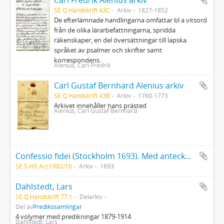
Carl Fredrik Alenius arkiv
SE Q Handskrift 43C
Arkiv
1827-1852
De efterlämnade handlingarna omfattar bl a vitsord
från de olika lärarbefattningarna, spridda
räkenskaper, en del översättningar till lapska
språket av psalmer och skrifter samt
korrespondens.
Alenius, Carl-Fredrik
Carl Gustaf Bernhard Alenius arkiv
SE Q Handskrift 43B
Arkiv
1760-1773
Arkivet innehåller hans prästed
Alenius, Carl Gustaf Bernhard
Confessio fidei (Stockholm 1693). Med anteckningar framför allt på ett löst blad längst bak i boken. Flera namnteckningar, den första Per Johan Sjöström
SE S-HS Acc1982/16
Arkiv
1693
Dahlstedt, Lars
SE Q Handskrift 77:1
Delarkiv
Del av
Predikosamlingar
4 volymer med predikningar 1879-1914
Dahlstedt, Lars