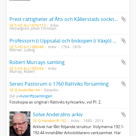
Prest-rättigheter af Åhs och Kållerstads socknar från år 1826, fortsatt år 1848 af Johan Christian Hesselgren (1785-1862)
SE S-HS Acc1979/113
Arkiv
Hesselgren, Johan Christian
Professorn (i Uppsala) och biskopen (i Växjö) Henrik Gustaf Hultmans anteckningar samt ett tal av biskop Ludvig Mörner på ett synodalmöte
SE S-HS Acc1980/46
Arkiv
1764 - 1879
Mörner, Ludvig
Robert Murrays samling
SE S-HS Acc1992/66
Arkiv
Murray, Robert
Series Pastorum o 1760 Rättviks församling
SE Q Avskrifter:44
Delarkiv
Del av
Avskriftssamlingen
Fotokopia av original i Rättviks kyrkoarkiv, vol PI: 2.
Sölve Anderzéns arkiv
SE Q Handskrift 192
Arkiv
1680 - 2014
Arkivet har fått följande struktur: Volymerna 192:1-
192:44 innehåller Arkivbildarens verksamhet. Här