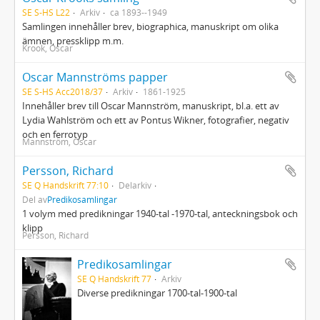
SE S-HS L22
Arkiv
ca 1893--1949
Samlingen innehåller brev, biographica, manuskript om olika
ämnen, pressklipp m.m.
Krook, Oscar
Oscar Mannströms papper
SE S-HS Acc2018/37
Arkiv
1861-1925
Innehåller brev till Oscar Mannström, manuskript, bl.a. ett av
Lydia Wahlström och ett av Pontus Wikner, fotografier, negativ
och en ferrotyp
Mannström, Oscar
Persson, Richard
SE Q Handskrift 77:10
Delarkiv
Del av
Predikosamlingar
1 volym med predikningar 1940-tal -1970-tal, anteckningsbok och
klipp
Persson, Richard
Predikosamlingar
SE Q Handskrift 77
Arkiv
Diverse predikningar 1700-tal-1900-tal