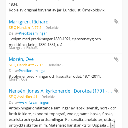
1934.
Kopia av original förvarat av Jarl Lundquist, Örnsköldsvik.
Markgren, Richard
SE Q Handskrift 77:5
Delarkiv
Del av
Predikosamlingar
1volym med predikningar 1880-1921, tjänstebetyg och
meritförteckning 1880-1881, u å
Markgren, Richard
Morén, Ove
SE Q Handskrift 77:15
Delarkiv
Del av
Predikosamlingar
9 volymer predikningar och kasualtal, odat, 1971-2011.
Morén, Ove
Nensén, Jonas A, kyrkoherde i Dorotea (1791 - 1881)
SE Q Avskrifter:41
Delarkiv
Del av
Avskriftssamlingen
Anteckningar omfattande samlingar av lapsk, svensk, norsk och
finsk folklore, ekonomi, topografi, zoologi samt lapska, finska,
estniska och ryska ordsamlingar. Personalia, anekdoter, utdrag
ur tryckta skrifter m m. Materialet har skänkts till Uppsala
...
»