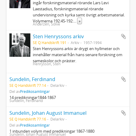
ingår forskningsmaterial rörande Lars Levi
Laestadius, forskningsmaterial rörande
undervisning och kyrka samt övrigt arbetsmaterial.
Volymerna 192:45-192:
...
»
Anderzén, Sölve
Sten Henryssons arkiv
SE Q Handskrift 191
Arkiv
1957-1994
Sten Henryssons arkiv är drygt en hyllmeter och
innehåller material från hans senare forskning om
sameskolor och präster.
Henrysson, Sten
Sundelin, Ferdinand
SE Q Handskrift 77:14
Delarkiv
Del av
Predikosamlingar
14 predikningar1844-1867
Sundelin, Ferdinand
Sundelin, Johan August Immanuel
SE Q Handskrift 77:16
Delarkiv
Del av
Predikosamlingar
1 inbunden volym med predikningar 1867-1880
Sundelin, Johan August Immanuel