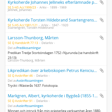
Kyrkoherde Johannes Jellineks efterlämnade papper
SE S-HS Acc1999/23
Arkiv
1899 - 1969
Jellinek, Johannes
Kyrkoherde Torsten Hildebrand Svartengrens efterlämnade papper
SE S-HS Acc1981/121
Arkiv
1847 - 1920
Svartengren, Torsten Hildebrand
Larsson-Thunborg, Mårten
SE Q Handskrift 77:13
Delarkiv
Del av
Predikosamlingar
Predikan Tredje Storböndagen 1752 i Njurunda.(se handskrift
23:13)
Larsson-Thunborg, Mårten
Likpredikan över ärkebiskopen Petrus Kenicius, den 28 februari 1636
SE Q Avskrifter:46
Delarkiv
Del av
Avskriftssamlingen
Tryckt i Wästerås 1637. Fotokopia.
Markgren, Albert, kyrkoherde i Bygdeå (1855-1940): Minnen
SE Q Avskrifter:91
Delarkiv
Del av
Avskriftssamlingen
Minnen och intryck från min prästerliga verksamhet åren 1880-