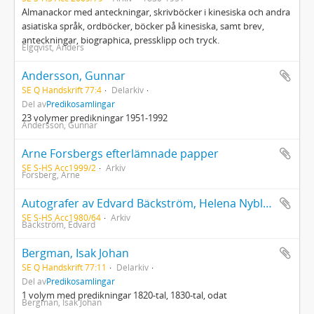
Almanackor med anteckningar, skrivböcker i kinesiska och andra
asiatiska språk, ordböcker, böcker på kinesiska, samt brev,
anteckningar, biographica, pressklipp och tryck.
Elgqvist, Anders
Andersson, Gunnar
SE Q Handskrift 77:4
Delarkiv
Del av
Predikosamlingar
23 volymer predikningar 1951-1992
Andersson, Gunnar
Arne Forsbergs efterlämnade papper
SE S-HS Acc1999/2
Arkiv
Forsberg, Arne
Autografer av Edvard Bäckström, Helena Nyblom, Friedrich Rückert, Frithiof Grafström, J. A. Boström
SE S-HS Acc1980/64
Arkiv
Bäckström, Edvard
Bergman, Isak Johan
SE Q Handskrift 77:11
Delarkiv
Del av
Predikosamlingar
1 volym med predikningar 1820-tal, 1830-tal, odat
Bergman, Isak Johan