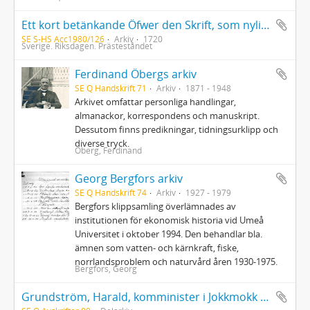
Ett kort betänkande Öfwer den Skrift, som nyligen af Trycket utgånget är, Hwars Titul och inscription är denna: Är the Christel: och med wår evangeliska lära enigt at Högwördiga Prästerskapet sökia rum och Säte på det werdsliga Ståndets Rangordning?
SE S-HS Acc1980/126
Arkiv
1720
Sverige. Riksdagen. Prästeståndet
Ferdinand Öbergs arkiv
SE Q Handskrift 71
Arkiv
1871 - 1948
Arkivet omfattar personliga handlingar,
almanackor, korrespondens och manuskript.
Dessutom finns predikningar, tidningsurklipp och
diverse tryck.
Öberg, Ferdinand
Georg Bergfors arkiv
SE Q Handskrift 74
Arkiv
1927 - 1979
Bergfors klippsamling överlämnades av
institutionen för ekonomisk historia vid Umeå
Universitet i oktober 1994. Den behandlar bla.
ämnen som vatten- och kärnkraft, fiske,
norrlandsproblem och naturvård åren 1930-1975.
Bergfors, Georg
Grundström, Harald, komminister i Jokkmokk (1885-1960)