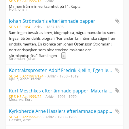
SE S-HS Acc1999/13
Arkiv
Minnen från min verksamhet på I 1. Kopia.
Hoff, Johan
Johan Strömdahls efterlämnade papper
SE S-HS L164
Arkiv
1837-1898
Samlingen består av brev, biographica, några manuskript samt
Ingvar Strömdahls biografi "Farfarsfar. En människa stiger fram
ur dokumenten. En krönika om Johan Östensson Strömdahl,
norrlandspojken som blev stockholmslärare och
sörmlandspräst". Samlingen
...
»
Strömdahl, Johan
Kontraktsprosten Adolf Fredrik Kjellin, Egen lefvernes Beskrivning författad 1813 i 64de Lefnadsåret (kopia)
SE S-HS Acc1981/124
Arkiv
1750 - 1819
Kjellin, Adolf Fredrik
Kurt Meschkes efterlämnade papper. Material till hans doktorsavhandling "Schwerttanz und Schwerttanzspiel im germanischen Kulturkreis"
SE S-HS Acc1999/22
Arkiv
1901 - 1970
Meschke, Kurt
Kyrkoherde Arne Hasslers efterlämnade papper, tillägg
SE S-HS Acc1999/65
Arkiv
1900 - 1985
Hassler, Arne