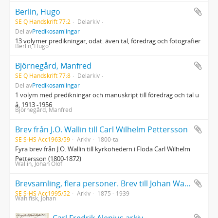
Berlin, Hugo
SE Q Handskrift 77:2
Delarkiv
Del av
Predikosamlingar
13 volymer predikningar, odat. även tal, föredrag och fotografier
Berlin, Hugo
Björnegård, Manfred
SE Q Handskrift 77:8
Delarkiv
Del av
Predikosamlingar
1 volym med predikningar och manuskript till föredrag och tal u
å, 1913 -1956
Björnegård, Manfred
Brev från J.O. Wallin till Carl Wilhelm Pettersson
SE S-HS Acc1963/59
Arkiv
1800-tal
Fyra brev från J.O. Wallin till kyrkohedern i Floda Carl Wilhelm
Pettersson (1800-1872)
Wallin, Johan Olof
Brevsamling, flera personer. Brev till Johan Wahlfisk, makarna Kuylenstjerna, Knut Borg, Britta Helling, Lisa Pettersson, Gunnar Bispe, bröllopsinbjudan, Carolina (Lina) Molander, Buster Norén, Birgit Norén, Gösta Arnheim, Efraim Odell samt brev till oidentifierade mottagare inklusive ett diktmanus
SE S-HS Acc1995/52
Arkiv
1875 - 1939
Wahlfisk, Johan