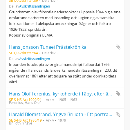
SE Q Avskrifter:89
Delarkiv
Del av
Avskriftssamlingen
Grundström blev filosofie hedersdoktor i Uppsala 1944 p g a sina
omfattande arbeten med insamling och utgivning av samiska
folktraditioner. Lulelapska anteckningar. Sägner och folktro.
1926-1932, spridda år.
Kopior av original i ULMA.
Hans Jonsson Tunaei Prästekrönika
SE Q Avskrifter:64
Delarkiv
Del av
Avskriftssamlingen
Inbunden fotokopia av originalmanuskript fullbordat 1766
ingående i Härnösands läroverks handskriftssamling nr 203, dit
överlämnat 1861 efter att tidigare ha stått under domkapitlets
vård.
Hans Olof Ferenius, kyrkoherde i Täby, efterlämnade papper
SE S-HS Acc1999/21
Arkiv
1905 - 1963
Ferenius, Hans Olof
Harald Blomstrand, Yngve Brilioth - Ett porträttförsök
SE S-HS Acc1980/19
Arkiv
1979
Brilioth, Yngve