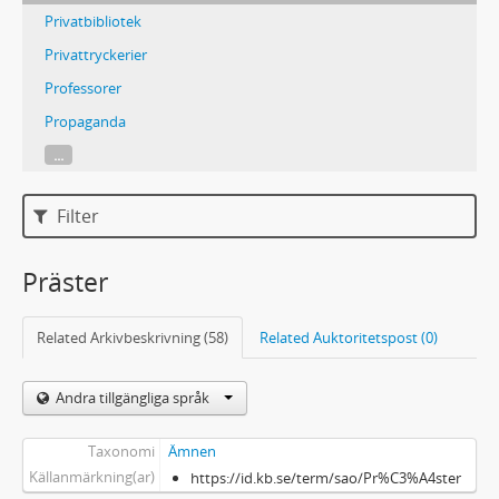
Privatbibliotek
Privattryckerier
Professorer
Propaganda
...
Filter
Präster
Related Arkivbeskrivning (58)
Related Auktoritetspost (0)
Andra tillgängliga språk
Taxonomi
Ämnen
Källanmärkning(ar)
https://id.kb.se/term/sao/Pr%C3%A4ster