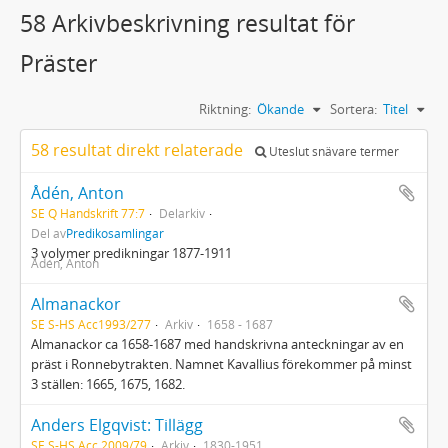
58 Arkivbeskrivning resultat för
Präster
Riktning:
Ökande
Sortera:
Titel
58 resultat direkt relaterade
Uteslut snävare termer
Ådén, Anton
SE Q Handskrift 77:7
Delarkiv
Del av
Predikosamlingar
3 volymer predikningar 1877-1911
Ådén, Anton
Almanackor
SE S-HS Acc1993/277
Arkiv
1658 - 1687
Almanackor ca 1658-1687 med handskrivna anteckningar av en
präst i Ronnebytrakten. Namnet Kavallius förekommer på minst
3 ställen: 1665, 1675, 1682.
Anders Elgqvist: Tillägg
SE S-HS Acc 2009/79
Arkiv
1830-1951