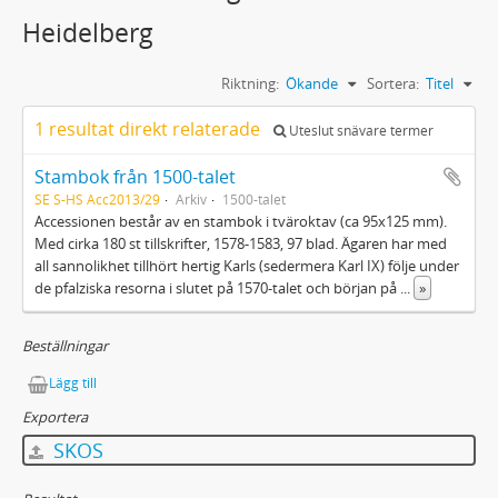
Heidelberg
Riktning:
Ökande
Sortera:
Titel
1 resultat direkt relaterade
Uteslut snävare termer
Stambok från 1500-talet
SE S-HS Acc2013/29
Arkiv
1500-talet
Accessionen består av en stambok i tväroktav (ca 95x125 mm).
Med cirka 180 st tillskrifter, 1578-1583, 97 blad. Ägaren har med
all sannolikhet tillhört hertig Karls (sedermera Karl IX) följe under
de pfalziska resorna i slutet på 1570-talet och början på
...
»
Beställningar
Lägg till
Exportera
SKOS