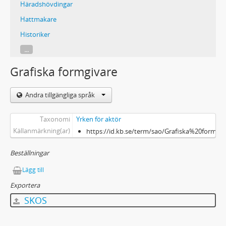
Häradshövdingar
Hattmakare
Historiker
...
Grafiska formgivare
Andra tillgängliga språk
Taxonomi
Yrken för aktör
Källanmärkning(ar)
https://id.kb.se/term/sao/Grafiska%20formgiv
Beställningar
Lägg till
Exportera
SKOS