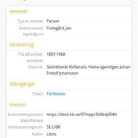
Identitet
Typ av entitet
Person
Auktoriserad
Fridegård, Jan
namnform
Förteckning
Tid då entitet
1897-1968
existerat
Historik
Skönlitterär författare. Hette egentligen Johan
Fridolf Johansson
Sökingångar
Yrken
Författare
Kontroll
Auktoritetspostens
https://libris.kb.se/97mppr3t4lkdj45#it
identifierare
Institutionssignum
SE-LIBR
Källor
Libris