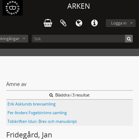
ARKEN
Logga in
ökingångar
Ämne av
Bläddra i 3 resultat
Erik Asklunds brevsamling
Per Anders Fogelströms samling
Tidskriften Idun: Brev och manuskript
Fridegård, Jan