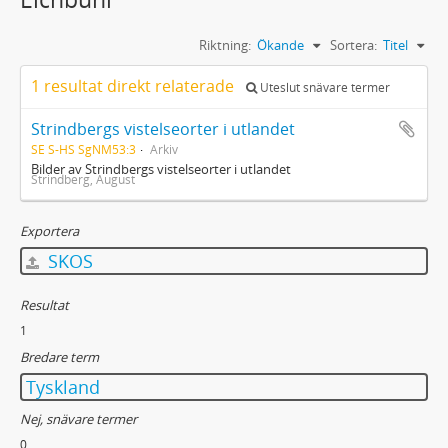
Riktning:
Ökande
Sortera:
Titel
1 resultat direkt relaterade
Uteslut snävare termer
Strindbergs vistelseorter i utlandet
SE S-HS SgNM53:3
Arkiv
Bilder av Strindbergs vistelseorter i utlandet
Strindberg, August
Exportera
SKOS
Resultat
1
Bredare term
Tyskland
Nej, snävare termer
0