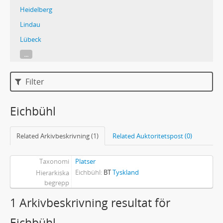
Heidelberg
Lindau
Lübeck
...
Filter
Eichbühl
Related Arkivbeskrivning (1)
Related Auktoritetspost (0)
Taxonomi
Platser
Eichbühl
BT
Tyskland
Hierarkiska
begrepp
1 Arkivbeskrivning resultat för
Eichbühl