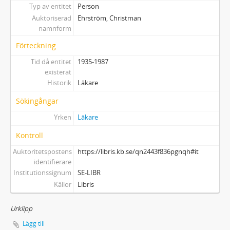
Typ av entitet
Person
Auktoriserad
Ehrström, Christman
namnform
Förteckning
Tid då entitet
1935-1987
existerat
Historik
Läkare
Sökingångar
Yrken
Läkare
Kontroll
Auktoritetspostens
https://libris.kb.se/qn2443f836pgnqh#it
identifierare
Institutionssignum
SE-LIBR
Källor
Libris
Urklipp
Lägg till