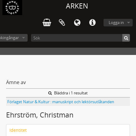
ARKEN
Logga in
ökingångar
Ämne av
Bläddra i 1 resultat
Förlaget Natur & Kultur : manuskript och lektörsutlåtanden
Ehrström, Christman
Identitet