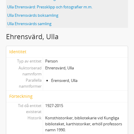
Ulla Ehrensvärd: Pressklipp och fotografier m.m.
Ulla Ehrensvärds boksamling
Ulla Ehrensvärds samling
Ehrensvärd, Ulla
Identitet
Typ av entitet
Person
Auktoriserad
Ehrensvärd, Ulla
namnform
Parallella
Ėrensverd, Ulla
namnformer
Förteckning
Tid då entitet
1927-2015
existerat
Historik
Konsthistoriker, bibliotekarie vid Kungliga
biblioteket, karthistoriker, erhöll professors
namn 1990.