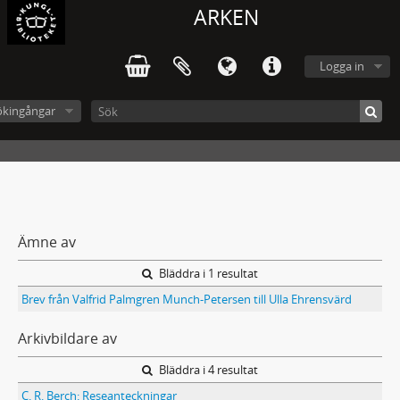
ARKEN
Logga in
ökingångar
Ämne av
Bläddra i 1 resultat
Brev från Valfrid Palmgren Munch-Petersen till Ulla Ehrensvärd
Arkivbildare av
Bläddra i 4 resultat
C. R. Berch: Reseanteckningar