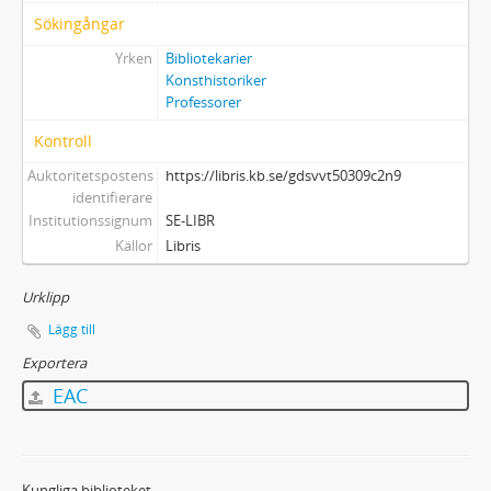
Sökingångar
Yrken
Bibliotekarier
Konsthistoriker
Professorer
Kontroll
Auktoritetspostens
https://libris.kb.se/gdsvvt50309c2n9
identifierare
Institutionssignum
SE-LIBR
Källor
Libris
Urklipp
Lägg till
Exportera
EAC
Kungliga biblioteket