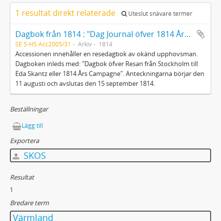
1 resultat direkt relaterade
Uteslut snävare termer
Dagbok från 1814 : "Dag Journal öfver 1814 Års Tåg, till och ifrån Stockholm och Noriges Gräntz"
SE S-HS Acc2005/31
Arkiv
1814
Accessionen innehåller en resedagbok av okänd upphovsman.
Dagboken inleds med: "Dagbok öfver Resan från Stockholm till
Eda Skantz eller 1814 Års Campagne". Anteckningarna börjar den
11 augusti och avslutas den 15 september 1814.
Beställningar
Lägg till
Exportera
SKOS
Resultat
1
Bredare term
Värmland