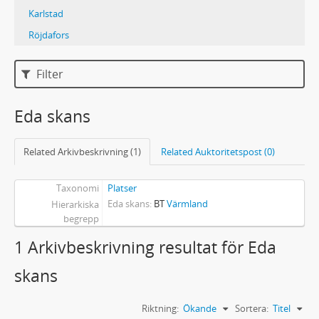
Karlstad
Röjdafors
Filter
Eda skans
Related Arkivbeskrivning (1)
Related Auktoritetspost (0)
Taxonomi
Platser
Eda skans
BT
Värmland
Hierarkiska
begrepp
1 Arkivbeskrivning resultat för Eda
skans
Riktning:
Ökande
Sortera:
Titel