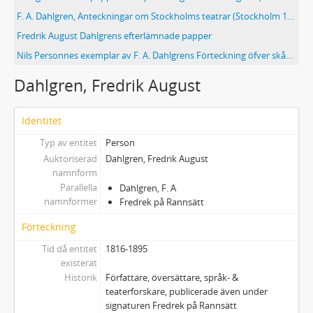
F. A. Dahlgren, Anteckningar om Stockholms teatrar (Stockholm 1866). Interfolierat exemplar med anteckningar i 2 volymer, som har tillhört Nils Personne, Oscar Wieselgren och Stig Torsslow. Edmond Rostand, Cyrano de Bergerac (Stockholm 1901). Scenbearbetning av Nils Personne. Exemplaret har tillhört Nils Personne, Erik Strandmark och Stig Torsslow
Fredrik August Dahlgrens efterlämnade papper
Nils Personnes exemplar av F. A. Dahlgrens Förteckning öfver skådespel uppförda på Stockholms teatrar 1737-1863 (Stockholm 1866). Interfolierat exemplar med anteckningar och inklistrade klipp
Dahlgren, Fredrik August
Identitet
Typ av entitet
Person
Auktoriserad
Dahlgren, Fredrik August
namnform
Parallella
Dahlgren, F. A
namnformer
Fredrek på Rannsätt
Förteckning
Tid då entitet
1816-1895
existerat
Historik
Författare, översättare, språk- &
teaterforskare, publicerade även under
signaturen Fredrek på Rannsätt