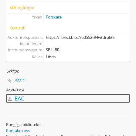
Sökingångar
Yrken
Forskare
Kontroll
Auktoritetspostens
https://libris.kb.se/rp3552t94wtdrpl#it
identifierare
Institutionssignum
SE-LIBR
Källor
Libris
Urklipp
Lägg till
Exportera
EAC
Kungliga biblioteket
Kontakta oss