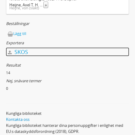
Heijne, Axel T. H.
...
»
Heijne, von (släkt)
Beställningar
Lägg till
Exportera
SKOS
Resultat
14
Nej, snävare termer
0
Kungliga biblioteket
Kontakta oss
Kungliga biblioteket hanterar dina personuppgifter i enlighet med
EU:s dataskyddsförordning (2018), GDPR.