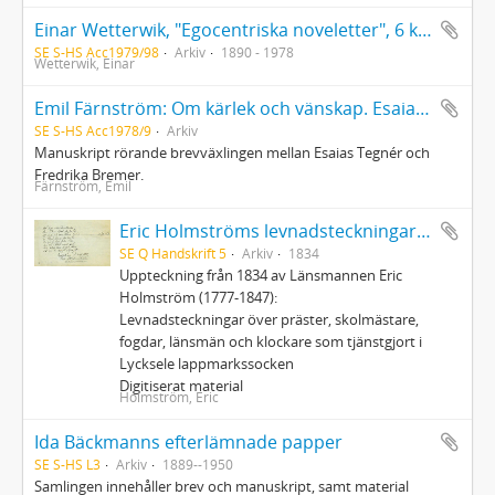
Einar Wetterwik, "Egocentriska noveletter", 6 kollegieblock samt runa och begravningsprogram över EW
SE S-HS Acc1979/98
Arkiv
1890 - 1978
Wetterwik, Einar
Emil Färnström: Om kärlek och vänskap. Esaias Tegnér och Fredrika Bremer. : Ett brevstudium.
SE S-HS Acc1978/9
Arkiv
Manuskript rörande brevväxlingen mellan Esaias Tegnér och
Fredrika Bremer.
Färnström, Emil
Eric Holmströms levnadsteckningar angående Lycksele lappmarkssocken
SE Q Handskrift 5
Arkiv
1834
Uppteckning från 1834 av Länsmannen Eric
Holmström (1777-1847):
Levnadsteckningar över präster, skolmästare,
fogdar, länsmän och klockare som tjänstgjort i
Lycksele lappmarkssocken
Digitiserat material
Holmström, Eric
Ida Bäckmanns efterlämnade papper
SE S-HS L3
Arkiv
1889--1950
Samlingen innehåller brev och manuskript, samt material