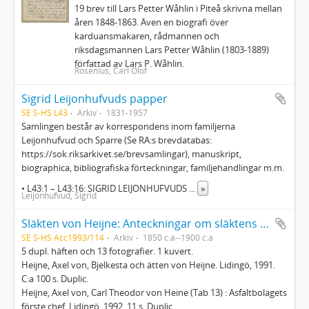
19 brev till Lars Petter Wåhlin i Piteå skrivna mellan
åren 1848-1863. Även en biografi över
karduansmakaren, rådmannen och
riksdagsmannen Lars Petter Wåhlin (1803-1889)
författad av Lars P. Wåhlin.
Rosenius, Carl Olof
Sigrid Leijonhufvuds papper
SE S-HS L43
Arkiv
1831-1957
Samlingen består av korrespondens inom familjerna
Leijonhufvud och Sparre (Se RA:s brevdatabas:
https://sok.riksarkivet.se/brevsamlingar), manuskript,
biographica, bibliografiska förteckningar, familjehandlingar m.m.
• L43:1 – L43:16: SIGRID LEIJONHUFVUDS
...
»
Leijonhufvud, Sigrid
Släkten von Heijne: Anteckningar om släktens historia
SE S-HS Acc1993/114
Arkiv
1850 c:a--1900 c:a
5 dupl. häften och 13 fotografier. 1 kuvert.
Heijne, Axel von, Bjelkesta och ätten von Heijne. Lidingö, 1991.
C:a 100 s. Duplic.
Heijne, Axel von, Carl Theodor von Heine (Tab 13) : Asfaltbolagets
förste chef. Lidingö, 1992. 11 s. Duplic.