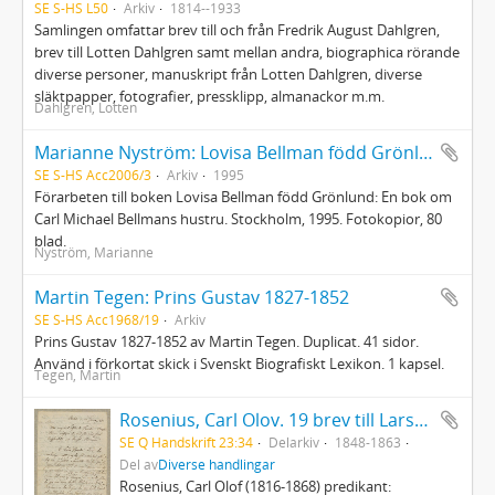
SE S-HS L50
Arkiv
1814--1933
Samlingen omfattar brev till och från Fredrik August Dahlgren,
brev till Lotten Dahlgren samt mellan andra, biographica rörande
diverse personer, manuskript från Lotten Dahlgren, diverse
släktpapper, fotografier, pressklipp, almanackor m.m.
Dahlgren, Lotten
Marianne Nyström: Lovisa Bellman född Grönlund
SE S-HS Acc2006/3
Arkiv
1995
Förarbeten till boken Lovisa Bellman född Grönlund: En bok om
Carl Michael Bellmans hustru. Stockholm, 1995. Fotokopior, 80
blad.
Nyström, Marianne
Martin Tegen: Prins Gustav 1827-1852
SE S-HS Acc1968/19
Arkiv
Prins Gustav 1827-1852 av Martin Tegen. Duplicat. 41 sidor.
Använd i förkortat skick i Svenskt Biografiskt Lexikon. 1 kapsel.
Tegen, Martin
Rosenius, Carl Olov. 19 brev till Lars Petter Wåhlin
SE Q Handskrift 23:34
Delarkiv
1848-1863
Del av
Diverse handlingar
Rosenius, Carl Olof (1816-1868) predikant: