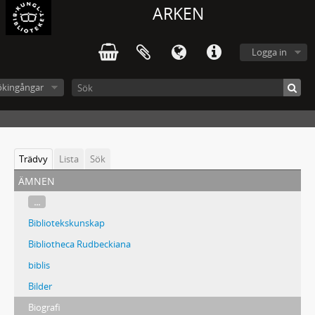
ARKEN
Logga in
ökingångar
Trädvy
Lista
Sök
ämnen
...
Bibliotekskunskap
Bibliotheca Rudbeckiana
biblis
Bilder
Biografi