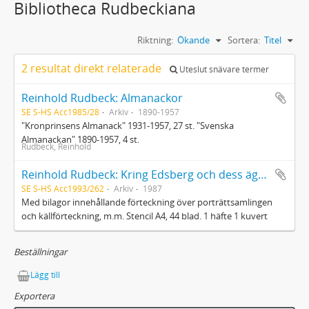
Bibliotheca Rudbeckiana
Riktning:
Ökande
Sortera:
Titel
2 resultat direkt relaterade
Uteslut snävare termer
Reinhold Rudbeck: Almanackor
SE S-HS Acc1985/28
Arkiv
1890-1957
"Kronprinsens Almanack" 1931-1957, 27 st. "Svenska
Almanackan" 1890-1957, 4 st.
Rudbeck, Reinhold
Reinhold Rudbeck: Kring Edsberg och dess ägare : Anteckningar för ett föredrag
SE S-HS Acc1993/262
Arkiv
1987
Med bilagor innehållande förteckning över porträttsamlingen
och källförteckning, m.m. Stencil A4, 44 blad. 1 häfte 1 kuvert
Beställningar
Lägg till
Exportera