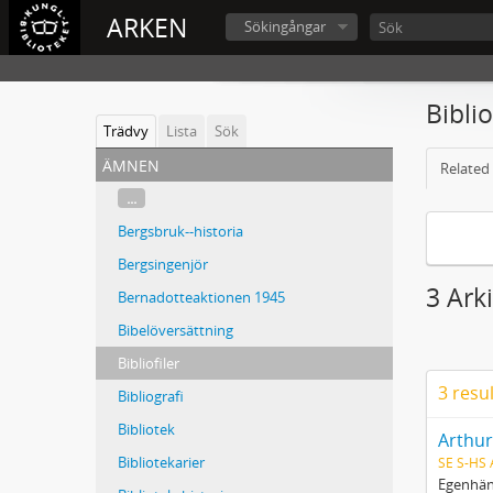
ARKEN
Sökingångar
Biblio
Trädvy
Lista
Sök
ämnen
Related 
...
Bergsbruk--historia
Bergsingenjör
3 Arki
Bernadotteaktionen 1945
Bibelöversättning
Bibliofiler
3 resu
Bibliografi
Bibliotek
Arthur
Bibliotekarier
SE S-HS
Egenhänd