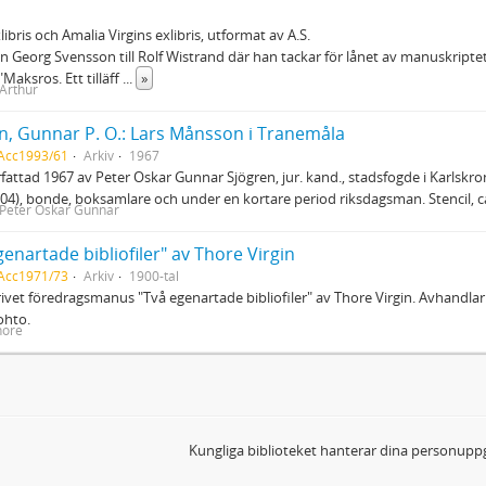
xlibris och Amalia Virgins exlibris, utformat av A.S.
ån Georg Svensson till Rolf Wistrand där han tackar för lånet av manuskript
"Maksros. Ett tilläff
...
»
 Arthur
n, Gunnar P. O.: Lars Månsson i Tranemåla
 Acc1993/61
Arkiv
1967
örfattad 1967 av Peter Oskar Gunnar Sjögren, jur. kand., stadsfogde i Karlsk
04), bonde, boksamlare och under en kortare period riksdagsman. Stencil, ca
 Peter Oskar Gunnar
genartade bibliofiler" av Thore Virgin
 Acc1971/73
Arkiv
1900-tal
vet föredragsmanus "Två egenartade bibliofiler" av Thore Virgin. Avhandlar
ohto.
hore
Kungliga biblioteket hanterar dina personuppg