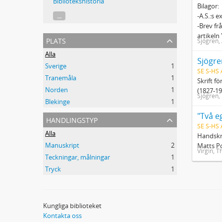
Bibliotekshistoria
Bilagor:
...
-A.S.:s e
-Brev fr
artikeln 
plats
Sjögren,
Alla
Sjögre
Sverige
1
SE S-HS
Tranemåla
1
Skrift f
Norden
1
(1827-19
Sjögren,
Blekinge
1
"Två e
handlingstyp
SE S-HS
Alla
Handskri
Manuskript
2
Matts P
Virgin, T
Teckningar, målningar
1
Tryck
1
Kungliga biblioteket
Kontakta oss