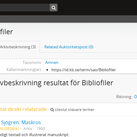
filer
Arkivbeskrivning (3)
Related Auktoritetspost (0)
Taxonomi
Ämnen
Källanmärkning(ar)
https://id.kb.se/term/sao/Bibliofiler
vbeskrivning resultat för Bibliofiler
Riktning:
Ö
ltat direkt relaterade
Uteslut snävare termer
 Sjögren: Maskros
 Acc2024/41
Arkiv
1900
igt textad och illustrerat manuskript.