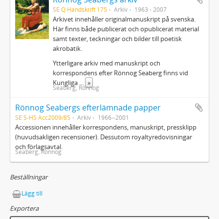
SE Q Handskrift 175
Arkiv
1963 - 2007
Arkivet innehåller originalmanuskript på svenska.
Här finns både publicerat och opublicerat material
samt texter, teckningar och bilder till poetisk
akrobatik.
Ytterligare arkiv med manuskript och
korrespondens efter Rönnog Seaberg finns vid
Kungliga
...
»
Seaberg, Rönnog
Rönnog Seabergs efterlämnade papper
SE S-HS Acc2009/85
Arkiv
1966--2001
Accessionen innehåller korrespondens, manuskript, pressklipp
(huvudsakligen recensioner). Dessutom royaltyredovisningar
och förlagsavtal.
Seaberg, Rönnog
Beställningar
Lägg till
Exportera