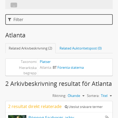
...
Filter
Atlanta
Related Arkivbeskrivning (2)
Related Auktoritetspost (0)
Taxonomi
Platser
Atlanta
BT
Förenta staterna
Hierarkiska
begrepp
2 Arkivbeskrivning resultat för Atlanta
Riktning:
Ökande
Sortera:
Titel
2 resultat direkt relaterade
Uteslut snävare termer
Rönnog Seabergs arkiv