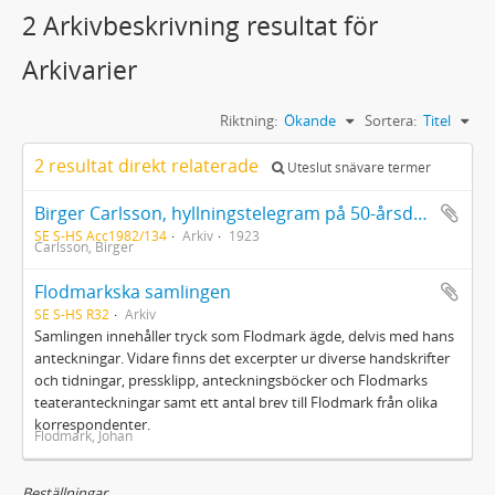
2 Arkivbeskrivning resultat för
Arkivarier
Riktning:
Ökande
Sortera:
Titel
2 resultat direkt relaterade
Uteslut snävare termer
Birger Carlsson, hyllningstelegram på 50-årsdagen 1923 från bland andra Nils Wohlin och Bertil Boethius
SE S-HS Acc1982/134
Arkiv
1923
Carlsson, Birger
Flodmarkska samlingen
SE S-HS R32
Arkiv
Samlingen innehåller tryck som Flodmark ägde, delvis med hans
anteckningar. Vidare finns det excerpter ur diverse handskrifter
och tidningar, pressklipp, anteckningsböcker och Flodmarks
teateranteckningar samt ett antal brev till Flodmark från olika
korrespondenter.
Flodmark, Johan
Beställningar