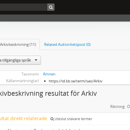
Arkivbeskrivning (11)
Related Auktoritetspost (0)
 tillgängliga språk
Taxonomi
Ämnen
Källanmärkning(ar)
https://id.kb.se/term/sao/Arkiv
kivbeskrivning resultat för Arkiv
Riktning:
Ö
ultat direkt relaterade
Uteslut snävare termer