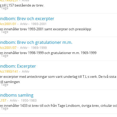
 Acc1993/257
Arkiv
gg till L157 bestående av brev.
, Tage
indbom: Brev och excerpter
 Acc2001/31
Arkiv
1993-2001
n innehåller brev 1993-2001 samt excerpter och pressklipp
, Tage
indbom: Brev och gratulationer m.m.
 Acc2001/37
Arkiv
1969-1999
n innehåller brev 1998-1999 och gratulationer m.m. 1969-1999
, Tage
indbom: Excerpter
 Acc1993/141
Arkiv
er excerpter med anteckningar som varit underlag till T.L:s verk. De två sista
till samlingen
, Tage
Lindboms samling
L157
Arkiv
1950-1983
n innehåller 1433 st brev till och från Tage Lindbom, övriga brev, cirkulär o
, Tage