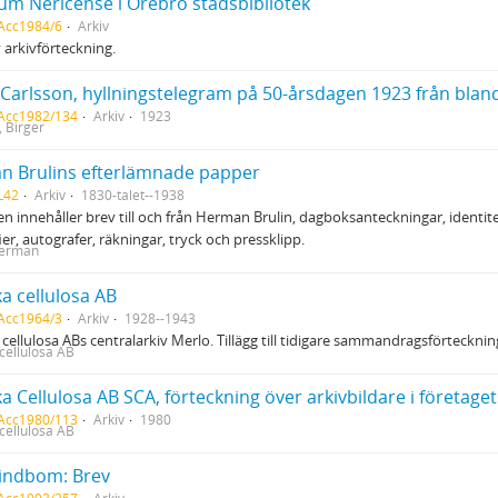
um Nericense i Örebro stadsbibliotek
Acc1984/6
Arkiv
 arkivförteckning.
 Acc1982/134
Arkiv
1923
, Birger
n Brulins efterlämnade papper
L42
Arkiv
1830-talet--1938
n innehåller brev till och från Herman Brulin, dagboksanteckningar, identite
ier, autografer, räkningar, tryck och pressklipp.
Herman
a cellulosa AB
Acc1964/3
Arkiv
1928--1943
cellulosa ABs centralarkiv Merlo. Tillägg till tidigare sammandragsförtecknin
cellulosa AB
 Acc1980/113
Arkiv
1980
cellulosa AB
indbom: Brev