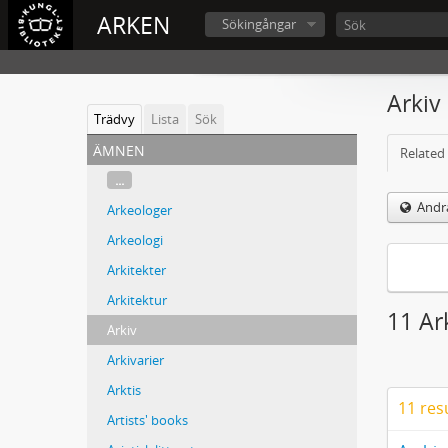
ARKEN
Sökingångar
Arkiv
Trädvy
Lista
Sök
ämnen
Related 
...
Andra
Arkeologer
Arkeologi
Arkitekter
Arkitektur
11 Ar
Arkiv
Arkivarier
Arktis
11 res
Artists' books