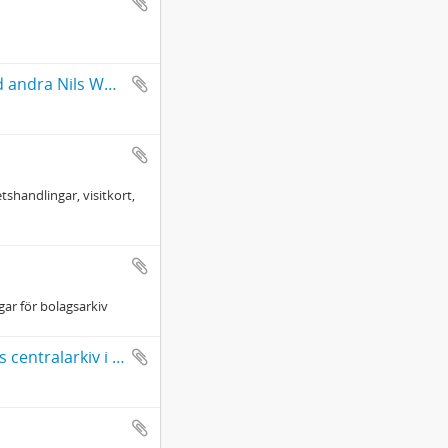
Birger Carlsson, hyllningstelegram på 50-årsdagen 1923 från bland andra Nils Wohlin och Bertil Boethius
tshandlingar, visitkort,
gar för bolagsarkiv
Svenska Cellulosa AB SCA, förteckning över arkivbildare i företagets centralarkiv i Merlo, Timrå