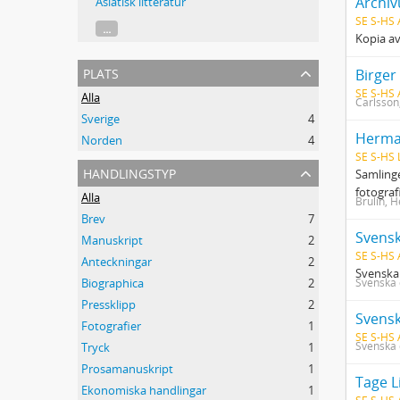
Archiv
Asiatisk litteratur
SE S-HS 
...
Kopia av
plats
SE S-HS
Alla
Carlsson
Sverige
4
Herma
Norden
4
SE S-HS 
handlingstyp
Samlinge
fotograf
Alla
Brulin, 
Brev
7
Svensk
Manuskript
2
SE S-HS 
Anteckningar
2
Svenska 
Biographica
2
Svenska 
Pressklipp
2
Fotografier
1
SE S-HS
Svenska 
Tryck
1
Prosamanuskript
1
Tage L
Ekonomiska handlingar
1