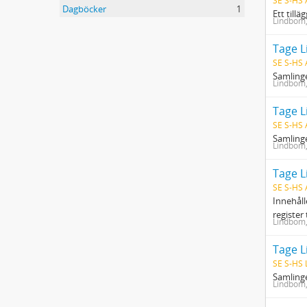
SE S-HS
Dagböcker
1
Ett tillä
Lindbom
Tage L
SE S-HS
Samlinge
Lindbom
Tage L
SE S-HS
Samlinge
Lindbom
Tage L
SE S-HS
Innehåll
register 
Lindbom
Tage 
SE S-HS 
Samlinge
Lindbom