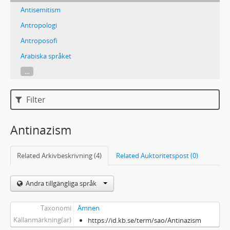
Antisemitism
Antropologi
Antroposofi
Arabiska språket
...
Filter
Antinazism
Related Arkivbeskrivning (4)
Related Auktoritetspost (0)
Andra tillgängliga språk
Taxonomi
Ämnen
Källanmärkning(ar)
https://id.kb.se/term/sao/Antinazism