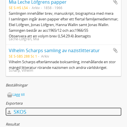
Mia Leche Löfgrens papper
SE S-HS L54
Arkiv
1858 - 1966
Samlingen innehåller brev, manuskript, biographica med mera
I samlingen ingår även papper efter ett flertal familjemedlemmar;
Eliel Löfgren, Jonas Löfgren, Hanna Wallin samt Jonas Wallin.
Samingen består av acc1965/12 och acc1966/55
Observera att en volym brev (L54:29:4) återtagits
Leche-Löfgren, Mia
Vilhelm Scharps samling av nazistlitteratur
SE S-SBS 288 Sc 1
Arkiv
Vilhelm Scharps efterlämnade boksamling, innehållande en stor
mängd litteratur rörande nazismen och andra världskriget.
Scharp, Vilhelm
Beställningar
Lägg till
Exportera
SKOS
Resultat