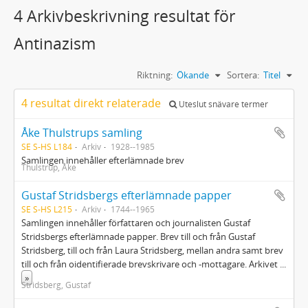
4 Arkivbeskrivning resultat för
Antinazism
Riktning:
Ökande
Sortera:
Titel
4 resultat direkt relaterade
Uteslut snävare termer
Åke Thulstrups samling
SE S-HS L184
Arkiv
1928--1985
Samlingen innehåller efterlämnade brev
Thulstrup, Åke
Gustaf Stridsbergs efterlämnade papper
SE S-HS L215
Arkiv
1744--1965
Samlingen innehåller författaren och journalisten Gustaf
Stridsbergs efterlämnade papper. Brev till och från Gustaf
Stridsberg, till och från Laura Stridsberg, mellan andra samt brev
till och från oidentifierade brevskrivare och -mottagare. Arkivet
...
»
Stridsberg, Gustaf