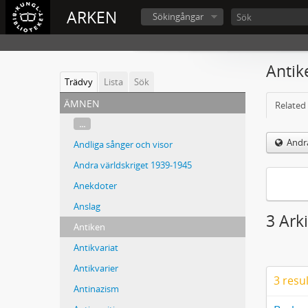
ARKEN
Sökingångar
Antik
Trädvy
Lista
Sök
ämnen
Related 
...
Andra
Andliga sånger och visor
Andra världskriget 1939-1945
Anekdoter
Anslag
3 Ark
Antiken
Antikvariat
Antikvarier
3 resu
Antinazism