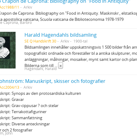
 Crapon de Caprona: Bibliography on "Food in Antiquity"
 Acc1988/11
Arkiv
rapon de Caprona: Bibliography on "Food in Antiquity. Maskinskr., elstatko
ca apostolica vaticana, Scuola vaticana de Biblioteconomia 1978-1979
e Caprona, Barbro
Harald Hagendahls bildsamling
SE Q Handskrift 30
Arkiv
1900-tal
Bildsamlingen innehåller uppskattningsvis 1 500 bilder från an
topografiskt ordnade och föreställer bl a antika skulpturer,
anläggningar, målningar, mosaiker, mynt samt kartor och plan
Bilderna som till
...
»
Hagendahl, Harald
ohnström: Manuskript, skisser och fotografier
 Acc2004/13
Arkiv
kript: Synops av den protosardiska kulturen
kript: Gravar
kript: Grav-cippusar ? och stelar
kript: Terrakottafiguriner
skript: Sammanfattning
kript: Diverse anteckningar
er och 2 fotografier
m, John