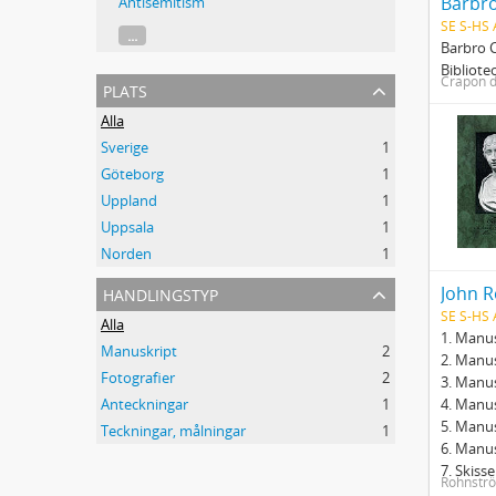
Barbro
Antisemitism
SE S-HS
...
Barbro C
Bibliote
Crapon d
plats
Alla
Sverige
1
Göteborg
1
Uppland
1
Uppsala
1
Norden
1
handlingstyp
John R
SE S-HS
Alla
1. Manus
Manuskript
2
2. Manus
Fotografier
2
3. Manus
Anteckningar
1
4. Manus
5. Manu
Teckningar, målningar
1
6. Manus
7. Skiss
Rohnströ