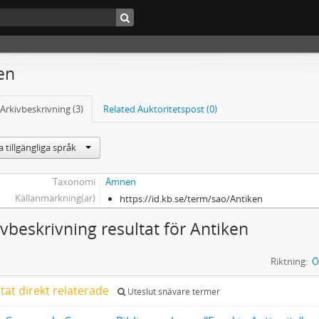
en
Arkivbeskrivning (3)
Related Auktoritetspost (0)
 tillgängliga språk
Taxonomi
Ämnen
Källanmärkning(ar)
https://id.kb.se/term/sao/Antiken
ivbeskrivning resultat för Antiken
Riktning:
Ö
ltat direkt relaterade
Uteslut snävare termer