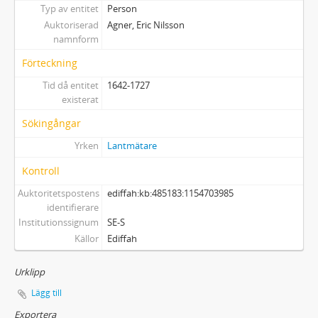
Typ av entitet
Person
Auktoriserad
Agner, Eric Nilsson
namnform
Förteckning
Tid då entitet
1642-1727
existerat
Sökingångar
Yrken
Lantmätare
Kontroll
Auktoritetspostens
ediffah:kb:485183:1154703985
identifierare
Institutionssignum
SE-S
Källor
Ediffah
Urklipp
Lägg till
Exportera