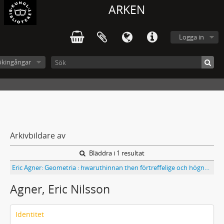
ARKEN
Logga in
ökingångar
Arkivbildare av
Bläddra i 1 resultat
Eric Agner: Geometria : hwaruthinnan then förtreffelige och högnytige Landtmäte-Konsten...
Agner, Eric Nilsson
Identitet