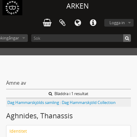
ARKEN
Logga in
ökingångar
Ämne av
Bläddra i 1 resultat
Dag Hammarskjölds samling : Dag Hammarskjöld Collection
Aghnides, Thanassis
Identitet