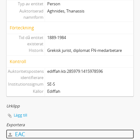
Typ av entitet
Person
Auktoriserad
Aghnides, Thanassis
namnform
Förteckning
Tid då entitet
1889-1984
existerat
Historik
Grekisk jurist, diplomat FN-medarbetare
Kontroll
Auktoritetspostens
ediffah:kb:285979:1415978596
identifierare
Institutionssignum
SE-S
Källor
Ediffah
Urklipp
Lägg till
Exportera
EAC