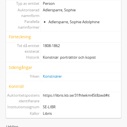
Typ av entitet
Person
Auktoriserad
Adlersparre, Sophie
namnform
Parallella
Adlersparre, Sophie Adolphine
namnformer
Förteckning
Tid då entitet
1808-1862
existerat
Historik
Konstnär: porträttör och kopist
Sökingångar
Yrken
Konstnärer
Kontroll
Auktoritetspostens
https://libris.kb.se/31fhlwkm45t8zwd#it
identifierare
Institutionssignum
SE-LIBR
Källor
Libris
Urklipp