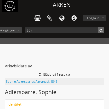
ARKEN
Logga in
ökingångar
Arkivbildare av
Bläddra i 1 resultat
Sophie Adlersparres Almanack 1849
Adlersparre, Sophie
Identitet