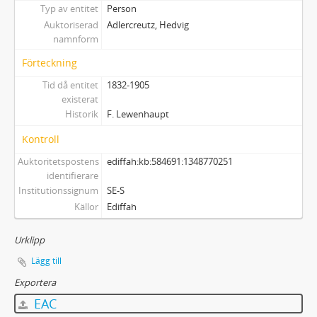
Typ av entitet
Person
Auktoriserad
Adlercreutz, Hedvig
namnform
Förteckning
Tid då entitet
1832-1905
existerat
Historik
F. Lewenhaupt
Kontroll
Auktoritetspostens
ediffah:kb:584691:1348770251
identifierare
Institutionssignum
SE-S
Källor
Ediffah
Urklipp
Lägg till
Exportera
EAC