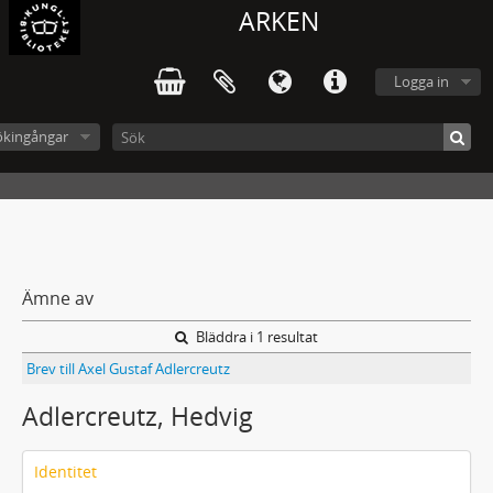
ARKEN
Logga in
ökingångar
Ämne av
Bläddra i 1 resultat
Brev till Axel Gustaf Adlercreutz
Adlercreutz, Hedvig
Identitet