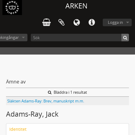
ARKEN
Logga in
ökingångar
Ämne av
Bläddra i 1 resultat
Släkten Adams-Ray: Brev, manuskript m.m.
Adams-Ray, Jack
Identitet