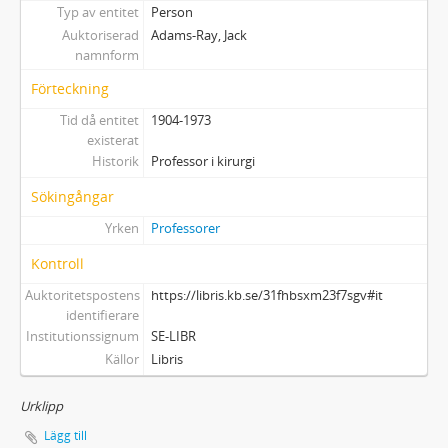
Typ av entitet
Person
Auktoriserad
Adams-Ray, Jack
namnform
Förteckning
Tid då entitet
1904-1973
existerat
Historik
Professor i kirurgi
Sökingångar
Yrken
Professorer
Kontroll
Auktoritetspostens
https://libris.kb.se/31fhbsxm23f7sgv#it
identifierare
Institutionssignum
SE-LIBR
Källor
Libris
Urklipp
Lägg till