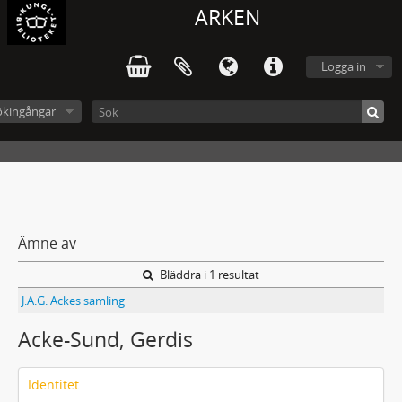
ARKEN
Logga in
ökingångar
Ämne av
Bläddra i 1 resultat
J.A.G. Ackes samling
Acke-Sund, Gerdis
Identitet