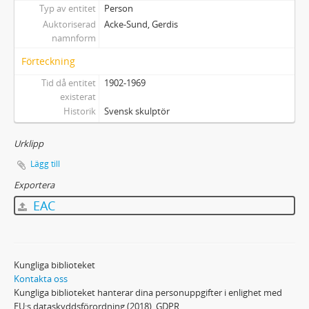
Typ av entitet
Person
Auktoriserad
Acke-Sund, Gerdis
namnform
Förteckning
Tid då entitet
1902-1969
existerat
Historik
Svensk skulptör
Urklipp
Lägg till
Exportera
EAC
Kungliga biblioteket
Kontakta oss
Kungliga biblioteket hanterar dina personuppgifter i enlighet med
EU:s dataskyddsförordning (2018), GDPR.