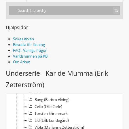
Hjälpsidor
Söka i Arken
Beställa för läsning
FAQ - Vanliga frågor
Världsminnen på KB
288 El 3 - Anders Eldemans boksamling
Om Arken
Film, lyrik, musik och teater
Underserie - Kar de Mumma (Erik
Diverse nöje (TV, Cirkus, Nöjesparker, m.m.)
Evert Taube
Zetterström)
Familjen Taube
Kåserier
Bang (Barbro Alving)
Cello (Olle Carle)
Torsten Ehrenmark
Eld (Erik Lundegård)
Viola (Marianne Zetterström)