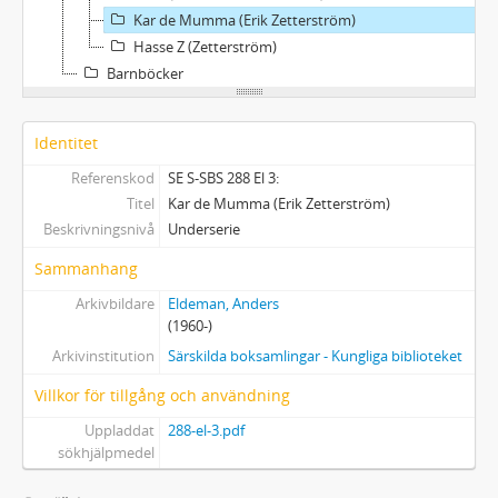
Kar de Mumma (Erik Zetterström)
Hasse Z (Zetterström)
Barnböcker
Identitet
Referenskod
SE S-SBS 288 El 3:
Titel
Kar de Mumma (Erik Zetterström)
Beskrivningsnivå
Underserie
Sammanhang
Arkivbildare
Eldeman, Anders
(1960-)
Arkivinstitution
Särskilda boksamlingar - Kungliga biblioteket
Villkor för tillgång och användning
Uppladdat
288-el-3.pdf
sökhjälpmedel