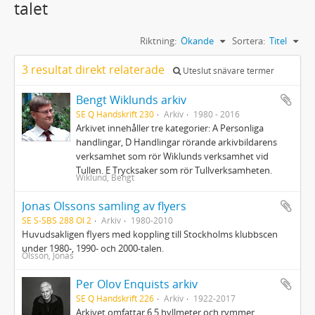
talet
Riktning:
Ökande
Sortera:
Titel
3 resultat direkt relaterade
Uteslut snävare termer
Bengt Wiklunds arkiv
SE Q Handskrift 230
Arkiv
1980 - 2016
Arkivet innehåller tre kategorier: A Personliga
handlingar, D Handlingar rörande arkivbildarens
verksamhet som rör Wiklunds verksamhet vid
Tullen. E Trycksaker som rör Tullverksamheten.
Wiklund, Bengt
Jonas Olssons samling av flyers
SE S-SBS 288 Ol 2
Arkiv
1980-2010
Huvudsakligen flyers med koppling till Stockholms klubbscen
under 1980-, 1990- och 2000-talen.
Olsson, Jonas
Per Olov Enquists arkiv
SE Q Handskrift 226
Arkiv
1922-2017
Arkivet omfattar 6,5 hyllmeter och rymmer