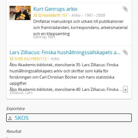
Kurt Genrups arkiv
SE Q Handskrift 157
Arkiv
1961 - 2009
Omfattar manuskript och utkast till publikationer
och framträdanden, korrespondens, arbetsmaterial
och en klippsamling
Genrup, Kurt
Lars Zilliacus: Finska hushållningssällskapets arkiv och skrifter...
SE S-HS Acc1993/112
Arkiv
Åbo Akademis bibliotek, stencilserie 35: Lars Zilliacus: Finska
hushållningssällskapets arkiv och skrifter som källa för
forskningen om Carl Christian Böcker och hans statistiska
uppgifter.
Åbo Akademis bibliotek, stencilserie 40: Lars Zilliacus: Finska
...
»
Zilliacus, Lars
Exportera
SKOS
Resultat