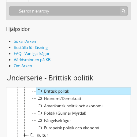
Filosofi/Sociologi
Vetenskap/Avhandlingar
Länder/regioner
Skönlitteratur
Hjälpsidor
Politik och samhälle
Jämställdhet
Söka i Arken
Konflikt och fred
Beställa för läsning
FAQ - Vanliga frågor
Socialism
Världsminnen på KB
Barn- och ungdomsfrågor
Om Arken
Kommunism och Marxism
Underserie - Brittisk politik
Juridik
Politisk teori
Brittisk politik
Ekonomi/Demokrati
Amerikansk politik och ekonomi
Politik (Gunnar Myrdal)
Fängelsefrågor
Europeisk politik och ekonomi
Kultur