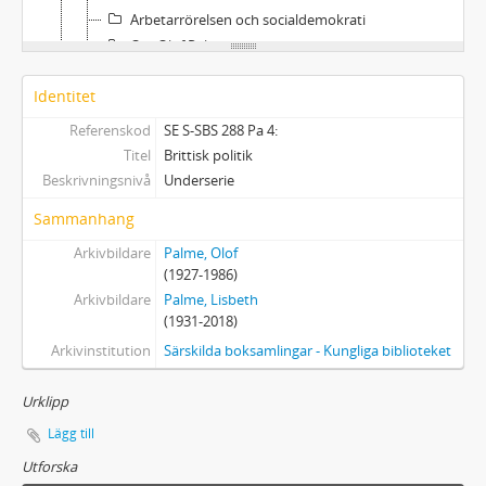
Arbetarrörelsen och socialdemokrati
Om Olof Palme
Släkten Palme
Identitet
Lisbeth Palmes boksamling
Referenskod
SE S-SBS 288 Pa 4:
Titel
Brittisk politik
Beskrivningsnivå
Underserie
Sammanhang
Arkivbildare
Palme, Olof
(1927-1986)
Arkivbildare
Palme, Lisbeth
(1931-2018)
Arkivinstitution
Särskilda boksamlingar - Kungliga biblioteket
Urklipp
Lägg till
Utforska