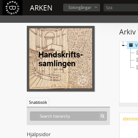
ARKEN
Sökingångar
Arkiv
V
Snabbsök
Identit
Hjälpsidor