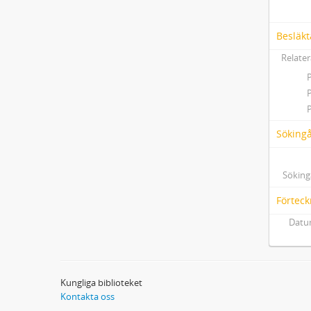
Besläkt
Relater
Söking
Söking
Förteck
Datum
Kungliga biblioteket
Kontakta oss