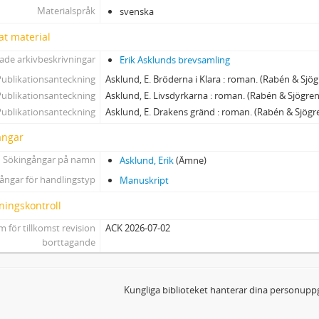
Materialspråk
svenska
at material
ade arkivbeskrivningar
Erik Asklunds brevsamling
Publikationsanteckning
Asklund, E. Bröderna i Klara : roman. (Rabén & Sjög
Publikationsanteckning
Asklund, E. Livsdyrkarna : roman. (Rabén & Sjögren
Publikationsanteckning
Asklund, E. Drakens gränd : roman. (Rabén & Sjögre
ångar
Sökingångar på namn
Asklund, Erik
(Ämne)
ångar för handlingstyp
Manuskript
ningskontroll
 för tillkomst revision
ACK 2026-07-02
borttagande
Kungliga biblioteket hanterar dina personuppg