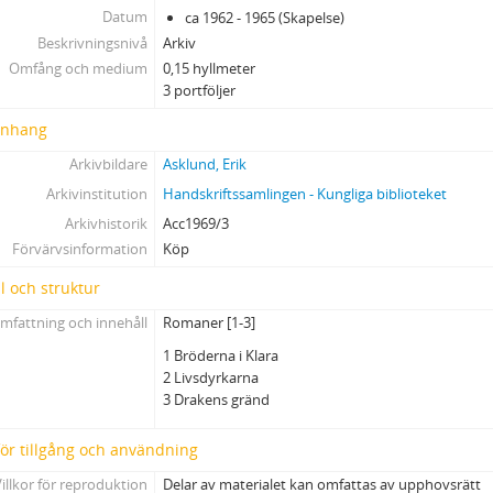
Datum
ca 1962 - 1965 (Skapelse)
Beskrivningsnivå
Arkiv
Omfång och medium
0,15 hyllmeter
3 portföljer
nhang
Arkivbildare
Asklund, Erik
Arkivinstitution
Handskriftssamlingen - Kungliga biblioteket
Arkivhistorik
Acc1969/3
Förvärvsinformation
Köp
l och struktur
mfattning och innehåll
Romaner [1-3]
1 Bröderna i Klara
2 Livsdyrkarna
3 Drakens gränd
 för tillgång och användning
illkor för reproduktion
Delar av materialet kan omfattas av upphovsrätt