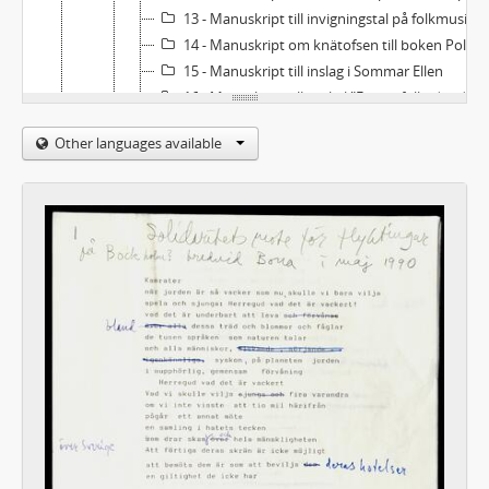
13 - Manuskript till invigningstal på folkmusikfestivalen i Falun
14 - Manuskript om knätofsen till boken Polska (Folkmusik och dansåret 1990)
15 - Manuskript till inslag i Sommar Ellen
16 - Manuskript till artikel "En obefolkad radionämnd"
17 - Manuskript till inslag i OBS-kulturkvarten
Other languages available
18 - Masnuskript ang nyutkommen bok av Olof Lagercrantz
19 - "The village on earth" Tal på en internationell författarfestival i Toronto, Canada
20 - Manuskript ang kritiker-kritik
21 - Manuskript till artikel Inlägg i serien "Massans kultur får aldrig status"
22 - Manuskript till artikel Är det bara Marx som predikat rättvisa?
23 - Manuskript till artikel (ofullständigt) "Ta tillbaka Kissingers fredspris"
24 - Utkast och manuskript till Öppet brev till Claire Wikholm ang hennes krönika i DN 26/2 1990
25 - Manuskript och utkast till artikel 80 miljarder och 8 därtill
26 - Manuskript till artikel till Ord och bild "Små skolor i små städer"
27 - Manuskript till artikel EG:s atomsopor till Norrland?
28 - Manuskript till text om en bild Den utstuderade oskulden
29 - Manuskript och utkast till artikel Auktoriteterna Hiltler & de Sade
30 - Manuskript till artikel "Vems ord är starkare - Batailles eller Simone Weils?