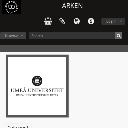
ARKEN
Handskrift 52 - Sara Lidmans arkiv
A - Personliga handlingar
Log in
B - Manuskript och egna verk
1 - Manuskript till noveller, kåserier och dikter
Browse
2 - Manuskript till romaner
3 - Manuskript till debatt- och dokumentärlitteratur
4 - Manuskript till dramatiska verk och filmer
5 - Manuskript till anföranden, artiklar, radio- och TV-programinslag
1 - Manuskript till artiklar, anföranden m.m. 1950-tal-1969
2 - Manuskript till anföranden, radio- och TV-programinslag 1969-1979
3 - Manuskript till artiklar 1970 – 1979
4 - Utkast till artiklar, texter och anföranden u å, (1960-70-tal)
5 - Utkast till artiklar och till enstaka brev u å, 1970 – tal
6 - Manuskript till artiklar och anföranden 1980
7 - Manuskript till artiklar och anföranden 1981
8 - Manuskript till artiklar och anföranden 1982
9 - Manuskript till artiklar och anföranden 1983
Quick search