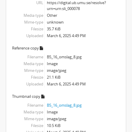
URL
https://digital.ub.umu.se/resolve?
urn=urn:sli_000078
Media type
Other
Mime-type
unknown
Filesize
35.7 KiB
Uploaded
March 6, 2025 4:49 PM
Reference copy
Filename
B5_16_omslag_8.jpg
Media type
Image
Mime-type
image/jpeg
Filesize
21.1 KiB
Uploaded
March 6, 2025 4:49 PM
Thumbnail copy
Filename
B5_16_omslag_8.jpg
Media type
Image
Mime-type
image/jpeg
Filesize
10.5 KiB