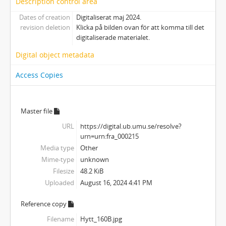
Description control area
Dates of creation
Digitaliserat maj 2024.
revision deletion
Klicka på bilden ovan för att komma till det
digitaliserade materialet.
Digital object metadata
Access Copies
Master file
URL
https://digital.ub.umu.se/resolve?
urn=urn:fra_000215
Media type
Other
Mime-type
unknown
Filesize
48.2 KiB
Uploaded
August 16, 2024 4:41 PM
Reference copy
Filename
Hytt_160B.jpg