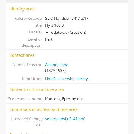
Uppsatser, poesibok samt visitkort och telegram
Identity area
Vykort och andra hälsningskort
Reference code
SE Q Handskrift 41:13:17
Title
Hytt 160 B
Date(s)
odaterad (Creation)
Level of
Part
description
Context area
Name of creator
Åslund, Frida
(1879-1937)
Repository
Umeå University Library
Content and structure area
Scope and content
Koncept, Ej komplett
Conditions of access and use area
Uploaded finding
se-q-handskrift-41.pdf
aid