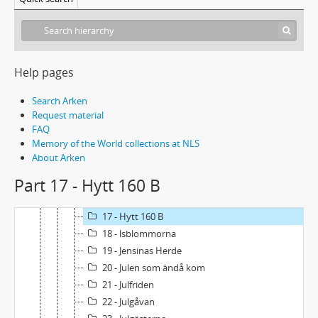
5 - Helt om marsch
6 - Hemma bäst
7 - Hemåt
8 - Herrgårdsflickan
Help pages
9 - Herrn utan dam
10 - Hjärtana i Dromm-dalen
Search Arken
11 - Holger Borgs "ölgran"
Request material
FAQ
12 - Hon som ville vila
Memory of the World collections at NLS
13 - Hoppan
About Arken
14 - Hovingen
Part 17 - Hytt 160 B
15 - Hovkretsarna
16 - Hyddan åt Elias
17 - Hytt 160 B
18 - lsblommorna
19 - Jensinas Herde
20 - Julen som ändå kom
21 - Julfriden
22 - Julgåvan