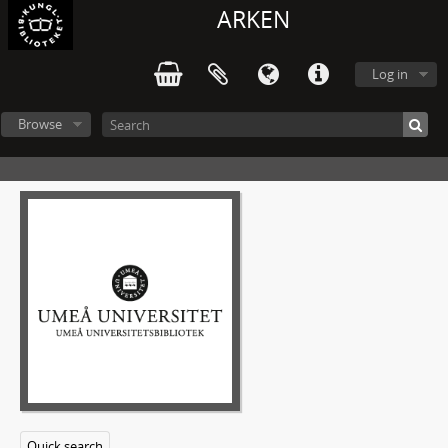
ARKEN
Log in
Browse
Handskrift 41 - Frida Åslunds arkiv
Romaner
Noveller
10 - Noveller A-B
11 - Noveller D
12 - Noveller E-G
13 - Noveller H-K
1 - Handelsboden
2 - Handen
3 - Hans-Görans Josefs Maria
4 - Helga Hammar
Quick search