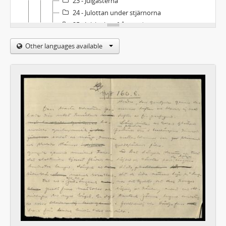
23 - Julgästerna
24 - Julottan under stjärnorna
25 - Julskinkan från höjden
26 - Julskorporna
Other languages available
27 - Kajs äventyrliga dag
28 - Kalvsteken
29 - Kanalerna
30 - Karin Thomanders båt
31 - Kastvindar
32 - Kejsarmors arv
33 - Kerstins trallresa
34 - Kniven
35 - Korsettsömmerskan
36 - Kycklingarna
14 - Noveller L-M
15 - Noveller N-R
16 - Noveller S
17 - Noveller T- Ö samt diverse
Brev och fotografier