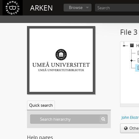
ARKEN
Browse
File 
H
Quick search
John Ekst
Othe
Help pages