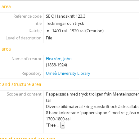
y area
Reference code
SE Q Handskrift 123:3
Title
Teckningar och tryck
Date(s)
1400-tal - 1920-tal (Creation)
Level of description
File
 area
Name of creator
Ekström, John
(1858-1924)
Repository
Umeå University Library
 and structure area
Scope and content
Papperssida med tryck troligen från Mentelinschens
tal
Diverse bildmaterial kring runskrift och äldre alfa
8 handkolorerade ”pappersloppor” med religiösa m
1700-1800-tal
”Tree
...
»