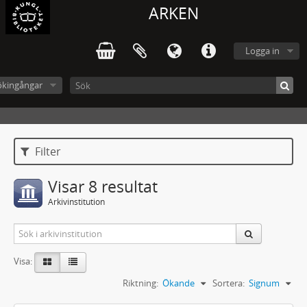
ARKEN
Logga in
ökingångar
Filter
Visar 8 resultat
Arkivinstitution
Visa:
Riktning:
Ökande
Sortera:
Signum