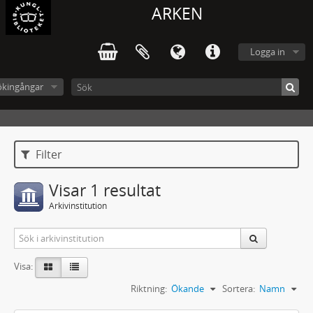
ARKEN
Logga in
ökingångar
Filter
Visar 1 resultat
Arkivinstitution
Visa:
Riktning:
Ökande
Sortera:
Namn