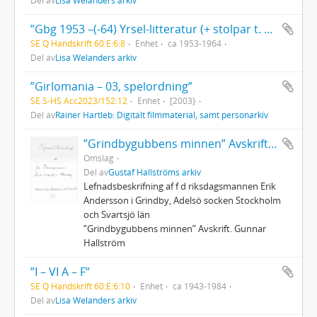
”Gbg 1953 –(-64) Yrsel-litteratur (+ stolpar t. … 55?)”
SE Q Handskrift 60:E:6:8
Enhet
ca 1953-1964
Del av
Lisa Welanders arkiv
”Girlomania – 03, spelordning”
SE S-HS Acc2023/152:12
Enhet
[2003}
Del av
Rainer Hartleb: Digitalt filmmaterial, samt personarkiv
”Grindbygubbens minnen” Avskrift. Gunnar Hallström
Omslag
Del av
Gustaf Hallströms arkiv
Lefnadsbeskrifning af f d riksdagsmannen Erik
Andersson i Grindby, Adelsö socken Stockholm
och Svartsjö län
”Grindbygubbens minnen” Avskrift. Gunnar
Hallström
”I – VI A – F”
SE Q Handskrift 60:E:6:10
Enhet
ca 1943-1984
Del av
Lisa Welanders arkiv