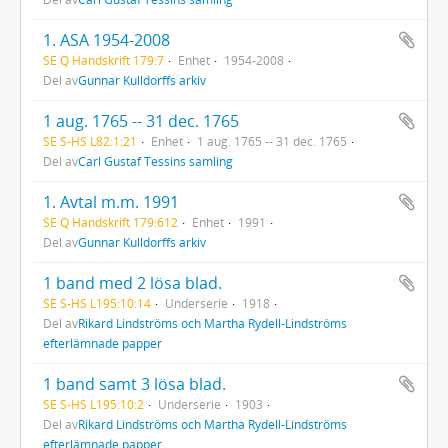
1. ASA 1954-2008
SE Q Handskrift 179:7
Enhet
1954-2008
Del av
Gunnar Kulldorffs arkiv
1 aug. 1765 -- 31 dec. 1765
SE S-HS L82:1:21
Enhet
1 aug. 1765 -- 31 dec. 1765
Del av
Carl Gustaf Tessins samling
1. Avtal m.m. 1991
SE Q Handskrift 179:612
Enhet
1991
Del av
Gunnar Kulldorffs arkiv
1 band med 2 lösa blad.
SE S-HS L195:10:14
Underserie
1918
Del av
Rikard Lindströms och Martha Rydell-Lindströms
efterlämnade papper
1 band samt 3 lösa blad.
SE S-HS L195:10:2
Underserie
1903
Del av
Rikard Lindströms och Martha Rydell-Lindströms
efterlämnade papper