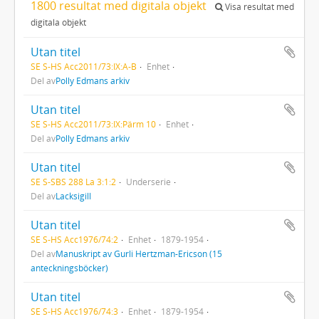
1800 resultat med digitala objekt
Visa resultat med
digitala objekt
Utan titel
SE S-HS Acc2011/73:IX:A-B
Enhet
Del av
Polly Edmans arkiv
Utan titel
SE S-HS Acc2011/73:IX:Pärm 10
Enhet
Del av
Polly Edmans arkiv
Utan titel
SE S-SBS 288 La 3:1:2
Underserie
Del av
Lacksigill
Utan titel
SE S-HS Acc1976/74:2
Enhet
1879-1954
Del av
Manuskript av Gurli Hertzman-Ericson (15
anteckningsböcker)
Utan titel
SE S-HS Acc1976/74:3
Enhet
1879-1954