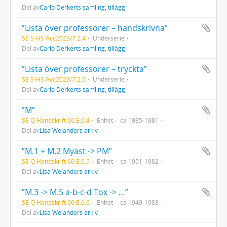
Del av
Carlo Derkerts samling, tillägg
”Lista över professorer – handskrivna”
SE S-HS Acc2023/7:2:4
Underserie
Del av
Carlo Derkerts samling, tillägg
”Lista över professorer – tryckta”
SE S-HS Acc2023/7:2:5
Underserie
Del av
Carlo Derkerts samling, tillägg
”M”
SE Q Handskrift 60:E:6:4
Enhet
ca 1935-1981
Del av
Lisa Welanders arkiv
”M.1 + M.2 Myast -> PM”
SE Q Handskrift 60:E:6:5
Enhet
ca 1951-1982
Del av
Lisa Welanders arkiv
”M.3 -> M.5 a-b-c-d Tox -> …”
SE Q Handskrift 60:E:6:6
Enhet
ca 1949-1983
Del av
Lisa Welanders arkiv