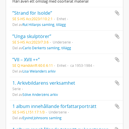
Häri även ett omslag med osorterat material
”Strand för Isolde”
SE S-HS Acc2023/110:2:1
Enhet
Del av
Rut Hillarps samling, tillägg
”Unga skulptörer”
SE S-HS Acc2023/7:3:6
Underserie
Del av
Carlo Derkerts samling, tillägg
”VII – XVII ++”
SE Q Handskrift 60:E:6:11
Enhet
ca 1953-1984
Del av
Lisa Welanders arkiv
1. Arkivbildarens verksamhet
Serie
Del av
Sölve Anderzéns arkiv
1 album innehållande författarporträtt
SE S-HS L151:17:1/3
Underserie
Del av
Eyvind Johnsons samling