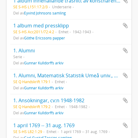
1 album innehållande träsnitt av konstnären Walther Beyer (1902-1960)
SE S-HS L151:17:2/3
Underserie
Del av
Eyvind Johnsons samling
1 album med pressklipp
SE S-HS Acc2011/72:4:2
Enhet
1942-1943
Del av
Göthe Ericssons papper
1. Alumni
Serie
Del av
Gunnar Kulldorffs arkiv
1. Alumni, Matematisk Statistik Umeå univ., handlingar
SE Q Handskrift 179:1
Enhet
Del av
Gunnar Kulldorffs arkiv
1. Ansökningar, cv:n 1948-1982
SE Q Handskrift 179:2
Enhet
1948-1982
Del av
Gunnar Kulldorffs arkiv
1 april 1769 -- 31 aug. 1769
SE S-HS L82:1:29
Enhet
1 april 1769 -- 31 aug. 1769
Del av
Carl Gustaf Tessins samling