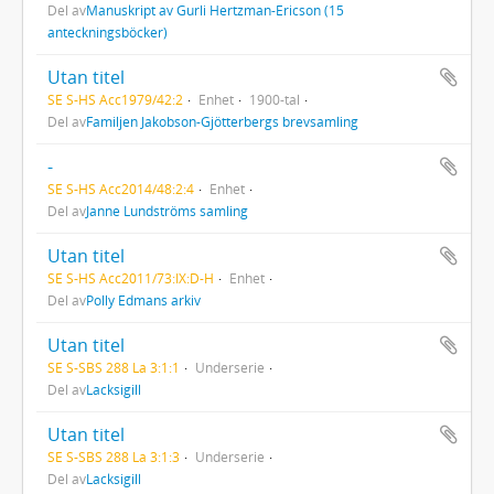
Del av
Manuskript av Gurli Hertzman-Ericson (15
anteckningsböcker)
Utan titel
SE S-HS Acc1979/42:2
Enhet
1900-tal
Del av
Familjen Jakobson-Gjötterbergs brevsamling
-
SE S-HS Acc2014/48:2:4
Enhet
Del av
Janne Lundströms samling
Utan titel
SE S-HS Acc2011/73:IX:D-H
Enhet
Del av
Polly Edmans arkiv
Utan titel
SE S-SBS 288 La 3:1:1
Underserie
Del av
Lacksigill
Utan titel
SE S-SBS 288 La 3:1:3
Underserie
Del av
Lacksigill