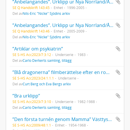
”Anbelangandes”. Urklipp ur Nya Norrland/Ångermanland av Nicke Sjödins kåseriserie 1996-2005
SE Q Handskrift 143:45
Enhet
1996-2005
Del av
Nils-Eric "Nicke" Sjödins arkiv
”Anbelangandes”. Urklipp ur Nya Norrland/Ångermanland av Nicke Sjödins kåseriserie 2005-2009
SE Q Handskrift 143:46
Enhet
2005-2009
Del av
Nils-Eric "Nicke" Sjödins arkiv
”Artiklar om psykiatrin”
SE S-HS Acc2023/7:3:12
Underserie
1983
Del av
Carlo Derkerts samling, tillägg
”Blå dragonerna” filmberättelse efter en roman med samma namn av Curt Berg
SE S-HS Acc2023/24:1:1:1
Underserie
Del av
Curt Berg och Eva Bergs arkiv
”Bra urklipp”
SE S-HS Acc2023/7:3:10
Underserie
1982-1988
Del av
Carlo Derkerts samling, tillägg
”Den första turnén genom Mamma” Västtyskland 1954; Holland Festival 1967; Edinburgh Festival 1967; Venedig 1967; Milano, Piccolo Teatro 1968; Nancy, Grand Theatre 1968; München, Münchner Kammerspiele 1968; Kiel, Kieler Woche 1968; Allmänt arkiv – ”Vårturné” 1968; New York 1968
SE S-HS Acc2009/48:1:1
Enhet
1954-1968