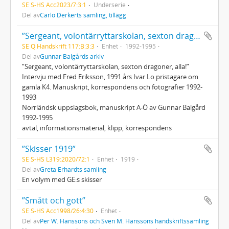
SE S-HS Acc2023/7:3:1
Underserie
Del av
Carlo Derkerts samling, tillägg
”Sergeant, volontärryttarskolan, sexton dragoner, alla!”, Norrländsk uppslagsbok
SE Q Handskrift 117:B:3:3
Enhet
1992-1995
Del av
Gunnar Balgårds arkiv
”Sergeant, volontärryttarskolan, sexton dragoner, alla!”
Intervju med Fred Eriksson, 1991 års Ivar Lo pristagare om
gamla K4. Manuskript, korrespondens och fotografier 1992-
1993
Norrländsk uppslagsbok, manuskript A-Ö av Gunnar Balgård
1992-1995
avtal, informationsmaterial, klipp, korrespondens
”Skisser 1919”
SE S-HS L319:2020/72:1
Enhet
1919
Del av
Greta Erhardts samling
En volym med GE:s skisser
”Smått och gott”
SE S-HS Acc1998/26:4:30
Enhet
Del av
Per W. Hanssons och Sven M. Hanssons handskriftssamling