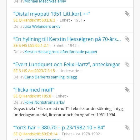
Del av
Michael Meschkes arkiv
”Distal myopati 1951 Litt.kort ++”
SE Q Handskrift 60:E:6:3
Enhet
1951
Del av
Lisa Welanders arkiv
”En hyllning till Kerstin Hesselgren på 70-årsdagen den 4 januari 1942"
SE S-HS L55:65:1:2:1
Enhet
1942
Del av
Kerstin Hesselgrens efterlämnade papper
”Evert Lundquist och Felix Hartz”, antecknigar
SE S-HS Acc2023/7:3:15
Underserie
Del av
Carlo Derkerts samling, tillägg
”Flicka med muff”
SE Q Handskrift 185:8
Enhet
Del av
Folke Nordströms arkiv
Goyas tavla ”Flicka med muff”: Teknisk undersökning, intyg,
underlagsmaterial, litteratur och fotografier. 1961-1994
”forts här = 380,70 = p.23/1982-10 + 84”
SE Q Handskrift 60:E:6:14
Enhet
ca 1978-1992
Del av
Lisa Welanders arkiv