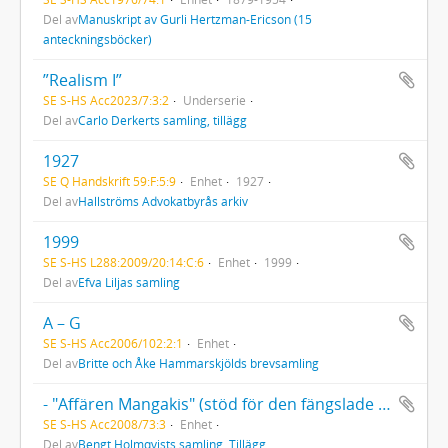
Del av
Manuskript av Gurli Hertzman-Ericson (15
anteckningsböcker)
”Realism I”
SE S-HS Acc2023/7:3:2
Underserie
Del av
Carlo Derkerts samling, tillägg
1927
SE Q Handskrift 59:F:5:9
Enhet
1927
Del av
Hallströms Advokatbyrås arkiv
1999
SE S-HS L288:2009/20:14:C:6
Enhet
1999
Del av
Efva Liljas samling
A – G
SE S-HS Acc2006/102:2:1
Enhet
Del av
Britte och Åke Hammarskjölds brevsamling
- "Affären Mangakis" (stöd för den fängslade grekiske professorn Giorgios Mangakis 1970-1972)
SE S-HS Acc2008/73:3
Enhet
Del av
Bengt Holmqvists samling. Tillägg