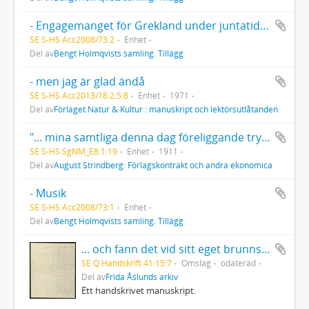
- Engagemanget för Grekland under juntatiden
SE S-HS Acc2008/73:2
Enhet
Del av
Bengt Holmqvists samling. Tillägg
- men jag är glad ändå
SE S-HS Acc2013/18:2:5:8
Enhet
1971
Del av
Förlaget Natur & Kultur : manuskript och lektörsutlåtanden
"... mina samtliga denna dag föreliggande tryckta skrifter samt af otryckta skrifter brefsamlingen Han och Hon."
SE S-HS SgNM_E8:1:19
Enhet
1911
Del av
August Strindberg: Förlagskontrakt och andra ekonomica
- Musik
SE S-HS Acc2008/73:1
Enhet
Del av
Bengt Holmqvists samling. Tillägg
... och fann det vid sitt eget brunnstak!
SE Q Handskrift 41:15:7
Omslag
odaterad
Del av
Frida Åslunds arkiv
Ett handskrivet manuskript.