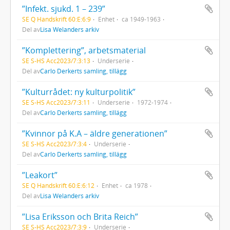
”Infekt. sjukd. 1 – 239”
SE Q Handskrift 60:E:6:9
Enhet
ca 1949-1963
Del av
Lisa Welanders arkiv
”Komplettering”, arbetsmaterial
SE S-HS Acc2023/7:3:13
Underserie
Del av
Carlo Derkerts samling, tillägg
”Kulturrådet: ny kulturpolitik”
SE S-HS Acc2023/7:3:11
Underserie
1972-1974
Del av
Carlo Derkerts samling, tillägg
”Kvinnor på K.A – äldre generationen”
SE S-HS Acc2023/7:3:4
Underserie
Del av
Carlo Derkerts samling, tillägg
”Leakort”
SE Q Handskrift 60:E:6:12
Enhet
ca 1978
Del av
Lisa Welanders arkiv
”Lisa Eriksson och Brita Reich”
SE S-HS Acc2023/7:3:9
Underserie