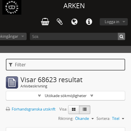
ARKEN
Logga in
ökingångar
Filter
Visar 68623 resultat
Arkivbeskrivning
Utökade sökmöjligheter
Förhandsgranska utskrift
Visa:
Riktning:
Ökande
Sortera:
Titel