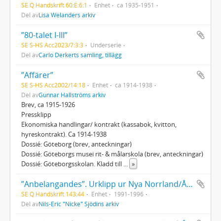
SE Q Handskrift 60:E:6:1
Enhet
ca 1935-1951
Del av
Lisa Welanders arkiv
”80-talet I-III”
SE S-HS Acc2023/7:3:3
Underserie
Del av
Carlo Derkerts samling, tillägg
”Affärer”
SE S-HS Acc2002/14:18
Enhet
ca 1914-1938
Del av
Gunnar Hallströms arkiv
Brev, ca 1915-1926
Pressklipp
Ekonomiska handlingar/ kontrakt (kassabok, kvitton,
hyreskontrakt). Ca 1914-1938
Dossié: Göteborg (brev, anteckningar)
Dossié: Göteborgs musei rit- & målarskola (brev, anteckningar)
Dossié: Göteborgsskolan. Kladd till
...
»
”Anbelangandes”. Urklipp ur Nya Norrland/Ångermanland av Nicke Sjödins kåseriserie 1991-1996
SE Q Handskrift 143:44
Enhet
1991-1996
Del av
Nils-Eric "Nicke" Sjödins arkiv