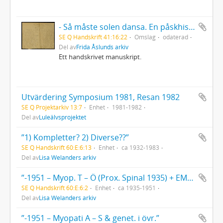
- Så måste solen dansa. En påskhistoria.
SE Q Handskrift 41:16:22
Omslag
odaterad
Del av
Frida Åslunds arkiv
Ett handskrivet manuskript.
Utvärdering Symposium 1981, Resan 1982
SE Q Projektarkiv 13:7
Enhet
1981-1982
Del av
Luleälvsprojektet
”1) Kompletter? 2) Diverse??”
SE Q Handskrift 60:E:6:13
Enhet
ca 1932-1983
Del av
Lisa Welanders arkiv
”-1951 – Myop. T – Ö (Prox. Spinal 1935) + EMG m.m. 1947”
SE Q Handskrift 60:E:6:2
Enhet
ca 1935-1951
Del av
Lisa Welanders arkiv
”-1951 – Myopati A – S & genet. i övr.”