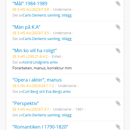
”Mål” 1984-1989
SE S-HS Acc2023/7:3:8
Underserie
Del av
Carlo Derkerts samling, tillägg
”Män på K.A”
SE S-HS Acc2023/7:3:5
Underserie
Del av
Carlo Derkerts samling, tillägg
”Min ko vill ha roligt”
SE S-HS L230:21:6:4:2
Enhet
Del av
Astrid Lindgrens arkiv
Förarbeten, manus, korrektur mm
”Opera i akter”, manus
SE S-HS Acc2023/24:1:1:2
Underserie
Del av
Curt Berg och Eva Bergs arkiv
”Perspektiv”
SE S-HS Acc2023/7:3:7
Underserie
1961
Del av
Carlo Derkerts samling, tillägg
”Romantiken I 1790-1820”