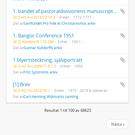
1. bandet af pastoraldivisionens manuscripter n:os 1,2...12.
SE S-HS Acc2013/73:18:3
Enhet
1772-1777
Del av
Samfundet Pro Fide et Christianismos arkiv
1. Bangor Conference 1951
SE Q Handskrift 179:296
Enhet
1951
Del av
Gunnar Kulldorffs arkiv
1 blyertsteckning, självporträtt
SE S-HS Acc2009/71:8:1:2
Enhet
1950
Del av
Fritz Sjöströms arkiv
[1] Brev
SE S-HS Acc2023/70:1
Enhet
1975 - 2019 & odaterat
Del av
Carl-Henning Wijkmarks samling
Resultat 1 till 100 av 68623
Nästa »